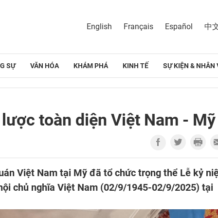
English
Français
Español
中
G SỰ
VĂN HÓA
KHÁM PHÁ
KINH TẾ
SỰ KIỆN & NHÂN 
 lược toàn diện Việt Nam - Mỹ
quán Việt Nam tại Mỹ đã tổ chức trọng thể Lễ kỷ n
i chủ nghĩa Việt Nam (02/9/1945-02/9/2025) tại
.