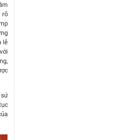
năm
 rõ
ump
ững
 lễ
với
ng,
ược
 sứ
tục
của