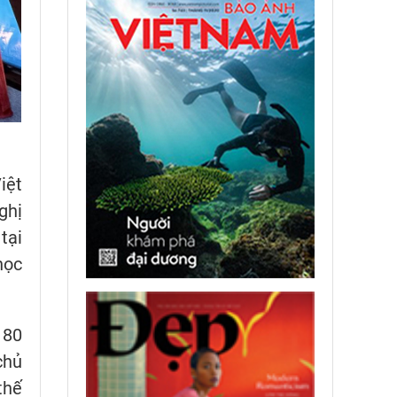
iệt
ghị
tại
học
 80
chủ
thế