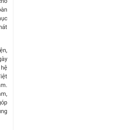
cho
oàn
mục
hát
ện,
gày
 hệ
iệt
am.
am,
góp
ung