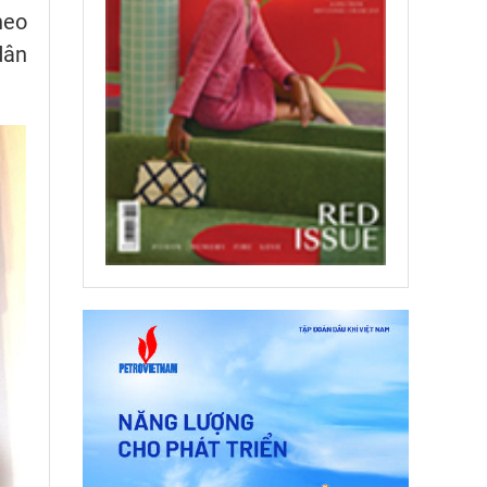
heo
dân