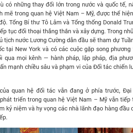
 có những thay đổi lớn trong nước và quốc tế, 
h mẽ trong quan hệ Việt Nam – Mỹ, được thể hiện
p độ. Tổng Bí thư Tô Lâm và Tổng thống Donald Tr
ếp tục đối thoại thẳng thắn và xây dựng. Trong nh
hủ tịch nước Lương Cường dẫn đầu sẽ tham dự Tuần
ốc tại New York và có các cuộc gặp song phương 
ổi qua mọi kênh — hành pháp, lập pháp, địa phươ
ấn mạnh chiều sâu và phạm vi của Đối tác chiến l
ủa quan hệ đối tác vẫn đang ở phía trước, Đại
phát triển trong quan hệ Việt Nam – Mỹ vẫn tiếp 
năm kỷ niệm và hy vọng các nhà lãnh đạo hàng đầu 
ếp.