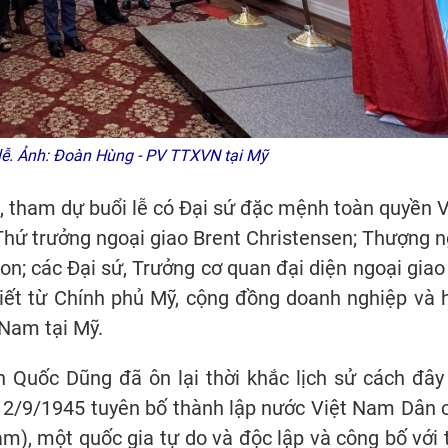
 lễ. Ảnh: Đoàn Hùng - PV TTXVN tại Mỹ
 tham dự buổi lễ có Đại sứ đặc mệnh toàn quyền V
ứ trưởng ngoại giao Brent Christensen; Thượng n
on; các Đại sứ, Trưởng cơ quan đại diện ngoại giao 
hiết từ Chính phủ Mỹ, cộng đồng doanh nghiệp và 
 Nam tại Mỹ.
n Quốc Dũng đã ôn lại thời khắc lịch sử cách đây
y 2/9/1945 tuyên bố thành lập nước Việt Nam Dân 
), một quốc gia tự do và độc lập và công bố với 