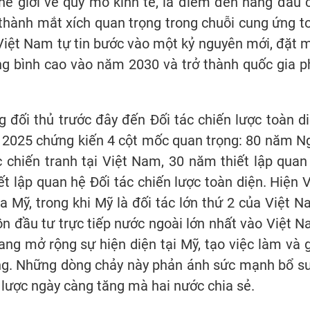
hế giới về quy mô kinh tế, là điểm đến hàng đầu 
thành mắt xích quan trọng trong chuỗi cung ứng t
Việt Nam tự tin bước vào một kỷ nguyên mới, đặt 
ung bình cao vào năm 2030 và trở thành quốc gia p
đối thủ trước đây đến Đối tác chiến lược toàn di
 2025 chứng kiến 4 cột mốc quan trọng: 80 năm N
chiến tranh tại Việt Nam, 30 năm thiết lập quan
 lập quan hệ Đối tác chiến lược toàn diện. Hiện V
 Mỹ, trong khi Mỹ là đối tác lớn thứ 2 của Việt N
 đầu tư trực tiếp nước ngoài lớn nhất vào Việt N
ng mở rộng sự hiện diện tại Mỹ, tạo việc làm và 
ng. Những dòng chảy này phản ánh sức mạnh bổ s
n lược ngày càng tăng mà hai nước chia sẻ.