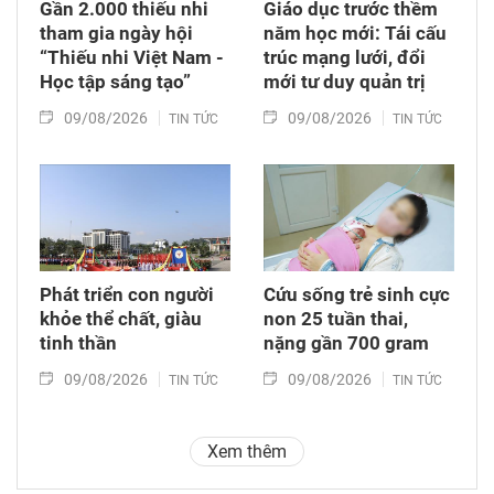
Gần 2.000 thiếu nhi
Giáo dục trước thềm
tham gia ngày hội
năm học mới: Tái cấu
“Thiếu nhi Việt Nam -
trúc mạng lưới, đổi
Học tập sáng tạo”
mới tư duy quản trị
09/08/2026
09/08/2026
TIN TỨC
TIN TỨC
Phát triển con người
Cứu sống trẻ sinh cực
khỏe thể chất, giàu
non 25 tuần thai,
tinh thần
nặng gần 700 gram
09/08/2026
09/08/2026
TIN TỨC
TIN TỨC
Xem thêm