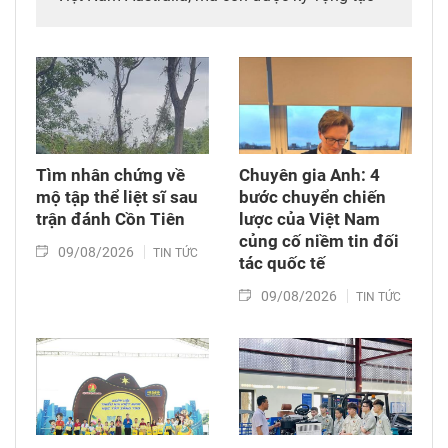
thêm động lực mới cho hợp tác khoa học, công
nghệ và đổi mới sáng tạo giữa hai nước.
Tìm nhân chứng về
Chuyên gia Anh: 4
mộ tập thể liệt sĩ sau
bước chuyển chiến
trận đánh Cồn Tiên
lược của Việt Nam
củng cố niềm tin đối
09/08/2026
TIN TỨC
tác quốc tế
09/08/2026
TIN TỨC