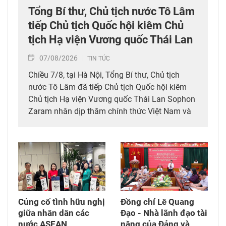
Tổng Bí thư, Chủ tịch nước Tô Lâm
tiếp Chủ tịch Quốc hội kiêm Chủ
tịch Hạ viện Vương quốc Thái Lan
07/08/2026
TIN TỨC
Chiều 7/8, tại Hà Nội, Tổng Bí thư, Chủ tịch
nước Tô Lâm đã tiếp Chủ tịch Quốc hội kiêm
Chủ tịch Hạ viện Vương quốc Thái Lan Sophon
Zaram nhân dịp thăm chính thức Việt Nam và
tham dự các hoạt động kỷ niệm 50 năm thiết
lập quan hệ ngoại giao Việt Nam – Thái Lan
(6/8/1976 – 6/8/2026).
Củng cố tình hữu nghị
Đồng chí Lê Quang
giữa nhân dân các
Đạo - Nhà lãnh đạo tài
nước ASEAN
năng của Đảng và