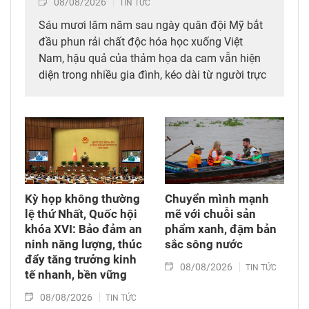
08/08/2026
TIN TỨC
Sáu mươi lăm năm sau ngày quân đội Mỹ bắt
đầu phun rải chất độc hóa học xuống Việt
Nam, hậu quả của thảm họa da cam vẫn hiện
diện trong nhiều gia đình, kéo dài từ người trực
tiếp đi qua chiến tranh đến các thế hệ con,
cháu. Hành trình đi tìm công lý vì thế không chỉ
diễn ra tại các tòa án quốc tế mà còn cần được
tiếp tục bằng những chính sách đủ đầy hơn, để
những người sinh ra trong hòa bình không bị
bỏ lại với hậu quả của cuộc chiến mình chưa
từng trải qua.
Kỳ họp không thường
Chuyển mình mạnh
lệ thứ Nhất, Quốc hội
mẽ với chuỗi sản
khóa XVI: Bảo đảm an
phẩm xanh, đậm bản
ninh năng lượng, thúc
sắc sông nước
đẩy tăng trưởng kinh
08/08/2026
TIN TỨC
tế nhanh, bền vững
08/08/2026
TIN TỨC