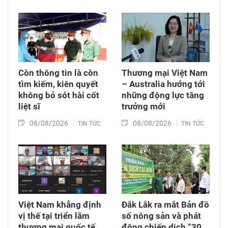
Còn thông tin là còn
Thương mại Việt Nam
tìm kiếm, kiên quyết
– Australia hướng tới
không bỏ sót hài cốt
những động lực tăng
liệt sĩ
trưởng mới
08/08/2026
08/08/2026
TIN TỨC
TIN TỨC
Việt Nam khẳng định
Đắk Lắk ra mắt Bản đồ
vị thế tại triển lãm
số nông sản và phát
thương mại quốc tế
động chiến dịch “30