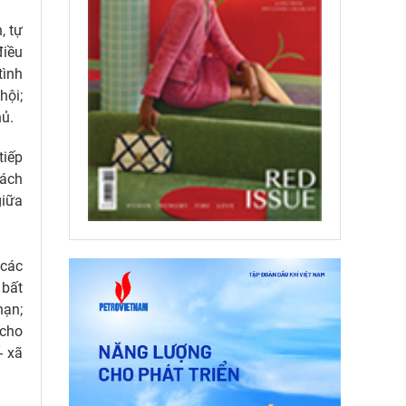
, tự
điều
tình
hội;
hủ.
tiếp
sách
giữa
 các
 bất
hạn;
 cho
- xã