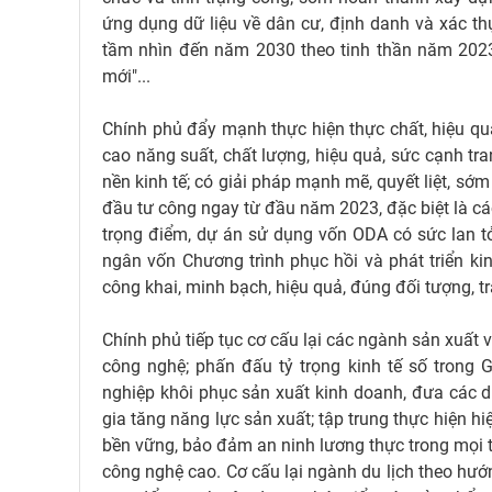
ứng dụng dữ liệu về dân cư, định danh và xác th
tầm nhìn đến năm 2030 theo tinh thần năm 2023 là
mới"...
Chính phủ đẩy mạnh thực hiện thực chất, hiệu quả
cao năng suất, chất lượng, hiệu quả, sức cạnh tra
nền kinh tế; có giải pháp mạnh mẽ, quyết liệt, sớ
đầu tư công ngay từ đầu năm 2023, đặc biệt là các
trọng điểm, dự án sử dụng vốn ODA có sức lan tỏa, 
ngân vốn Chương trình phục hồi và phát triển kin
công khai, minh bạch, hiệu quả, đúng đối tượng, trá
Chính phủ tiếp tục cơ cấu lại các ngành sản xuất
công nghệ; phấn đấu tỷ trọng kinh tế số trong 
nghiệp khôi phục sản xuất kinh doanh, đưa các d
gia tăng năng lực sản xuất; tập trung thực hiện h
bền vững, bảo đảm an ninh lương thực trong mọi tì
công nghệ cao. Cơ cấu lại ngành du lịch theo hướn