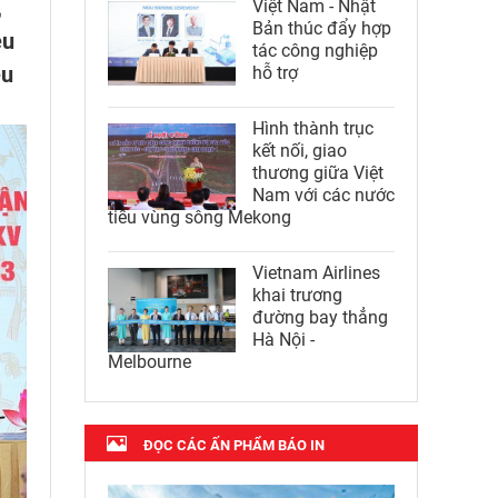
,
Việt Nam - Nhật
Bản thúc đẩy hợp
ều
tác công nghiệp
ệu
hỗ trợ
Hình thành trục
kết nối, giao
thương giữa Việt
Nam với các nước
tiểu vùng sông Mekong
Vietnam Airlines
khai trương
đường bay thẳng
Hà Nội -
Melbourne
ĐỌC CÁC ẤN PHẨM BÁO IN