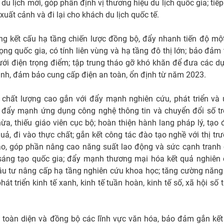
u lịch mới, góp phần định vị thương hiệu du lịch quốc gia; tiếp
xuất cảnh và đi lại cho khách du lịch quốc tế.
ống kết cấu hạ tầng chiến lược đồng bộ, đẩy nhanh tiến độ mộ
ọng quốc gia, có tính liên vùng và hạ tầng đô thị lớn; bảo đảm 
ưới điện trọng điểm; tập trung tháo gỡ khó khăn để đưa các d
hành, đảm bảo cung cấp điện an toàn, ổn định từ năm 2023.
c chất lượng cao gắn với đẩy mạnh nghiên cứu, phát triển và
; đẩy mạnh ứng dụng công nghệ thông tin và chuyển đổi số t
hừa, thiếu giáo viên cục bộ; hoàn thiện hành lang pháp lý, tạo 
quả, đi vào thực chất; gắn kết công tác đào tạo nghề với thị tr
ao, góp phần nâng cao năng suất lao động và sức cạnh tranh
ới sáng tạo quốc gia; đẩy mạnh thương mại hóa kết quả nghiên
đầu tư nâng cấp hạ tầng nghiên cứu khoa học; tăng cường năng
t triển kinh tế xanh, kinh tế tuần hoàn, kinh tế số, xã hội số t
n toàn diện và đồng bộ các lĩnh vực văn hóa, bảo đảm gắn kết