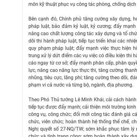
môn kỹ thuật phục vụ công tác phòng, chống dịch
Bên cạnh đó, Chính phủ tăng cường xây dựng, hoà
pháp luật, bảo đảm kỷ luật, kỷ cương; đẩy mạnh 
nâng cao chất lượng công tác xây dựng và tổ chức
dõi thi hành pháp luật, tiếp tục triển khai các n
quy phạm pháp luật; đẩy mạnh việc thực hiện h
trung xử lý dứt điểm các vụ việc có điều kiện thi h
cáo ngay từ cơ sở; đẩy mạnh phân cấp, phân quy
lực, nâng cao năng lực thực thi, tăng cường thanh
nhũng, tiêu cực, lãng phí; tăng cường theo dõi, 
phạm vi cả nước và từng bộ, ngành, địa phương.
Theo Phó Thủ tướng Lê Minh Khái, cải cách hành 
tiếp tục được đẩy mạnh; cải thiện môi trường kin
công vụ, công chức; đổi mới công tác đánh giá cá
chức, viên chức; hoàn thành hệ thống thể chế, ch
Nghị quyết số 27-NQ/TW; sớm khắc phục tâm lý n
chức và tình trạng công; sớm hoàn thành xây dựng