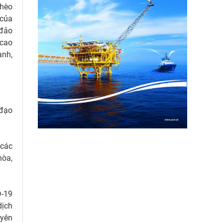
ghèo
 của
 đảo
 cao
anh,
 đạo
 các
hòa,
D-19
dịch
uyên