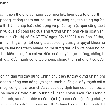
 bệnh.
n thiện thể chế và nâng cao hiệu lực, hiệu quả tổ chức thi 
phòng, chống tham nhũng, tiêu cực, lãng phí; tập trung nguồn
 thi hành pháp luật; chú trọng và phát huy hiệu quả công tác 
hiệm vụ của Tổ công tác của Thủ tướng Chính phủ về rà soát văn
iệu quả Chỉ thị số 04-CT/TW ngày 02/6/2021 của Ban Bí thư,
ành án; thực hiện tốt công tác tiếp công dân, giải quyết khiếu nại
ền, cá thể hóa trách nhiệm người đứng đầu gắn với phân bổ n
 tra, kiểm tra, giám sát và kiểm soát quyền lực, phòng, chống 
đánh giá, đẩy mạnh công tác phòng, chống tham nhũng, tiêu cực 
chính gắn với xây dựng Chính phủ điện tử, xây dựng Chính ph
h doanh, nâng cao năng lực cạnh tranh quốc gia; đẩy mạnh cải 
n bộ, công chức, viên chức và các quy định liên quan cán bộ, 
ính sách để thực hiện lộ trình cải cách chính sách tiền lương 
é tránh, sợ trách nhiệm của một bộ phận cán bộ, công chức, 
 các cơ sở dữ liệu quốc gia, thực hiện hiệu quả Đề án phát t