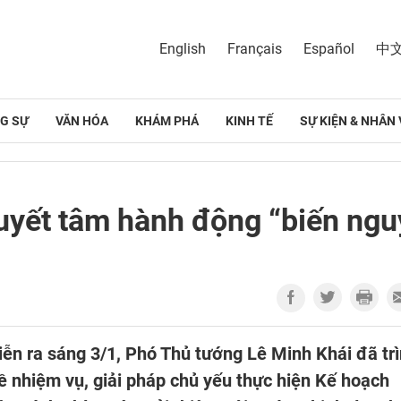
English
Français
Español
中
G SỰ
VĂN HÓA
KHÁM PHÁ
KINH TẾ
SỰ KIỆN & NHÂN 
yết tâm hành động “biến ngu
iễn ra sáng 3/1, Phó Thủ tướng Lê Minh Khái đã tr
ề nhiệm vụ, giải pháp chủ yếu thực hiện Kế hoạch