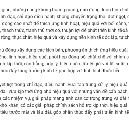
nh giác, nhưng cũng không hoang mang, dao động; luôn bình tĩnh
 lãnh đạo, chỉ đạo điều hành, không chuyển trạng thái đột ngột, 
 động cao nhất để thích ứng linh hoạt, hiệu quả với bối cảnh, 
hách thức, tranh thủ thời cơ, thuận lợi để phát triển kinh tế-xã 
 rộng, thực chất, hiệu quả và xây dựng nền kinh tế độc lập, tự c
hủ động xây dựng các kịch bản, phương án thích ứng hiệu quả; 
ộng, linh hoạt, hiệu quả; phối hợp đồng bộ, chặt chẽ với chính 
 kịp thời, cân bằng, hợp lý, hiệu quả giữa tỷ giá với lãi suất, 
thúc đẩy tăng trưởng kinh tế, phù hợp với tình hình thực tiễn.
t liệt trong chỉ đạo, điều hành, vừa tập trung xử lý hiệu quả
ài, vừa kịp thời ứng phó hiệu quả với những vấn đề cấp bách,
n các nhiệm vụ, giải pháp mang tính căn cơ trong trung và dài 
khó khăn, có các giải pháp chính sách hỗ trợ kịp thời, hiệu quả
u trước mắt và lâu dài, góp phần thúc đẩy phát triển kinh tế