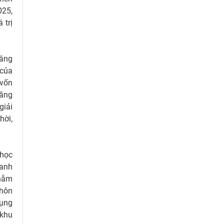
025,
 trị
nâng
 của
 vốn
tầng
giải
hời,
 học
oanh
nhằm
thôn
dụng
 khu