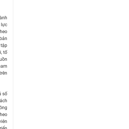
hành
 lực
theo
 bản
 tập
, tố
guồn
tham
trên
ủ số
cách
công
theo
viên
riển