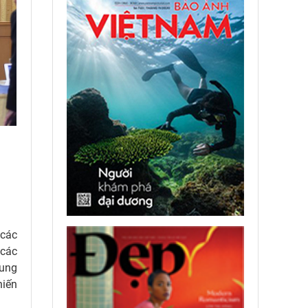
 các
 các
rung
hiến