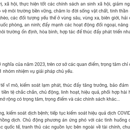
rị, xã hội, thực hiện tốt các chính sách an sinh xã hội, giảm n
 vệ môi trường bền vững, chăm lo đời sống vật chất, tinh thần
hèo, các đối tượng yếu thế ở vùng sâu, vùng xa, biên giới, hải
 quốc phòng, an ninh; đẩy mạnh các hoạt động đối ngoại, nâng
ôi trường ổn định, hòa bình, hợp tác để thúc đẩy phát triển nh
 ý nghĩa của năm 2023, trên cơ sở các quan điểm, trọng tâm chỉ
11 nhóm nhiệm vụ giải pháp chủ yếu.
 tế vĩ mô, kiểm soát lạm phát, thúc đẩy tăng trưởng, bảo đảm
tiền tệ chắc chắn, chủ động, linh hoạt, hiệu quả, phối hợp hài 
 mở rộng có trọng tâm, trọng điểm và các chính sách khác...
ng, kiểm soát dịch bệnh; tiếp tục kiểm soát hiệu quả dịch COVI
chồng dịch. Chủ động phương án ứng phó với các tình huống 
c quốc tế, tranh thủ các nguồn lực bên ngoài về tài chính, ch