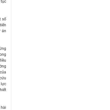
 tục
t số
tiến
ự án
 ứng
rong
điều
ường
 của
 cứu
 lực
hiết
 hài