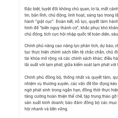
Đặc biệt, tuyệt đối không chủ quan, lơ là, mất cả
tin, bản lĩnh, chủ động, linh hoạt, sáng tạo trong
hành “giật cục”. Đoàn kết, nỗ lực, quyết tâm hành
hình để “biến nguy thành cơ”, khắc phục khó khăn, t
chủ động, tích cực hội nhập quốc tế toàn diện, sâu
Chính phủ nâng cao năng lực phân tích, dự báo; c
tục thực hiện chính sách tiền tệ chắc chắn, chủ đ
tài khóa mở rộng và các chính sách khác; điều hành
lãi suất với lạm phát; giữa kiểm soát lạm phát với 
Chính phủ đồng bộ, thống nhất và quyết tâm, quyế
nhiệm vụ thường xuyên, các vấn đề tồn đọng kéo d
ngờ phát sinh trong ngắn hạn, đồng thời thực hiệ
tăng cường hoàn thiện thể chế, tập trung tháo gỡ 
sản xuất kinh doanh; bảo đảm đồng bộ các mục tiê
hội nhanh và bền vững.