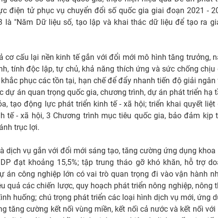
ực điện tử phục vụ chuyển đổi số quốc gia giai đoạn 2021 - 2
 "Năm Dữ liệu số, tạo lập và khai thác dữ liệu để tạo ra giá
 cơ cấu lại nền kinh tế gắn với đổi mới mô hình tăng trưởng, 
nh, tính độc lập, tự chủ, khả năng thích ứng và sức chống chịu
m khắc phục các tồn tại, hạn chế để đẩy nhanh tiến độ giải ngân
 dự án quan trọng quốc gia, chương trình, dự án phát triển hạ 
tạo động lực phát triển kinh tế - xã hội; triển khai quyết liệt 
h tế - xã hội, 3 Chương trình mục tiêu quốc gia, bảo đảm kịp t
nh trục lợi.
 và dịch vụ gắn với đổi mới sáng tạo, tăng cường ứng dụng khoa
GDP đạt khoảng 15,5%; tập trung tháo gỡ khó khăn, hỗ trợ d
ự án công nghiệp lớn có vai trò quan trọng đi vào vận hành 
iệu quả các chiến lược, quy hoạch phát triển nông nghiệp, nông 
nh huống; chú trọng phát triển các loại hình dịch vụ mới, ứng 
g tăng cường kết nối vùng miền, kết nối cả nước và kết nối với