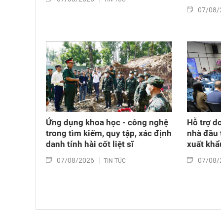
07/08/
Ứng dụng khoa học - công nghệ
Hỗ trợ d
trong tìm kiếm, quy tập, xác định
nhà đầu 
danh tính hài cốt liệt sĩ
xuất khẩ
07/08/2026
07/08/
TIN TỨC