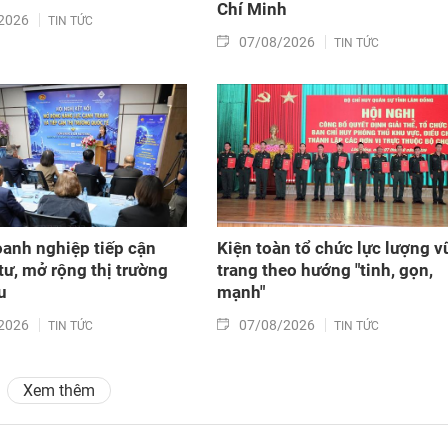
Chí Minh
2026
TIN TỨC
07/08/2026
TIN TỨC
oanh nghiệp tiếp cận
Kiện toàn tổ chức lực lượng v
tư, mở rộng thị trường
trang theo hướng "tinh, gọn,
u
mạnh"
2026
07/08/2026
TIN TỨC
TIN TỨC
Xem thêm