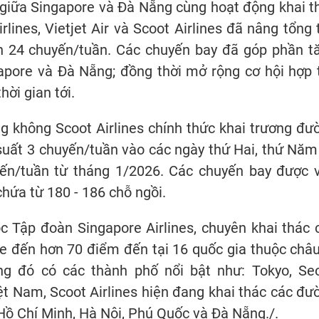
 giữa Singapore và Đà Nẵng cùng hoạt động khai t
ines, Vietjet Air và Scoot Airlines đã nâng tổng 
n 24 chuyến/tuần. Các chuyến bay đã góp phần t
gapore và Đà Nẵng; đồng thời mở rộng cơ hội hợp 
hời gian tới.
 không Scoot Airlines chính thức khai trương đư
suất 3 chuyến/tuần vào các ngày thứ Hai, thứ Năm
yến/tuần từ tháng 1/2026. Các chuyến bay được 
hứa từ 180 - 186 chỗ ngồi.
c Tập đoàn Singapore Airlines, chuyên khai thác 
e đến hơn 70 điểm đến tại 16 quốc gia thuộc châu
g đó có các thành phố nổi bật như: Tokyo, Seo
ệt Nam, Scoot Airlines hiện đang khai thác các đư
ồ Chí Minh, Hà Nội, Phú Quốc và Đà Nẵng./.