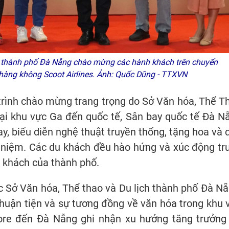
h thành phố Đà Nẵng chào mừng các hành khách trên chuyến
hàng không Scoot Airlines. Ảnh: Quốc Dũng - TTXVN
trình chào mừng trang trọng do Sở Văn hóa, Thể T
tại khu vực Ga đến quốc tế, Sân bay quốc tế Đà N
y, biểu diễn nghệ thuật truyền thống, tặng hoa và 
 niệm. Các du khách đều hào hứng và xúc động tr
u khách của thành phố.
Sở Văn hóa, Thể thao và Du lịch thành phố Đà Nẵ
g thuận tiện và sự tương đồng về văn hóa trong khu 
ore đến Đà Nẵng ghi nhận xu hướng tăng trưởng