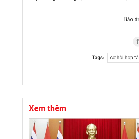
Báo ả
Tags:
cơ hội hợp t
Xem thêm