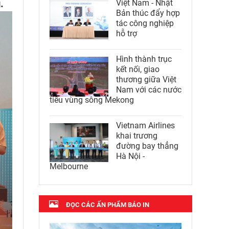
.
Việt Nam - Nhật
Bản thúc đẩy hợp
tác công nghiệp
hỗ trợ
Hình thành trục
kết nối, giao
thương giữa Việt
Nam với các nước
tiểu vùng sông Mekong
Vietnam Airlines
khai trương
đường bay thẳng
Hà Nội -
Melbourne
ĐỌC CÁC ẤN PHẨM BÁO IN