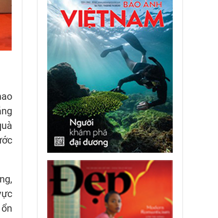
hao
ẵng
quà
ước
ng,
vực
 ổn