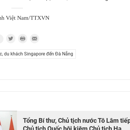
nh Việt Nam/TTXVN
ác, du khách Singapore đến Đà Nẵng
Tổng Bí thư, Chủ tịch nước Tô Lâm tiế
Chủ tịch Quốc hội kiêm Chủ tịch Hạ