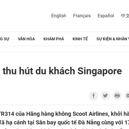
English
Français
Español
中
G SỰ
VĂN HÓA
KHÁM PHÁ
KINH TẾ
SỰ KIỆN & NHÂN 
, thu hút du khách Singapore
TR314 của Hãng hàng không Scoot Airlines, khởi h
đã hạ cánh tại Sân bay quốc tế Đà Nẵng cùng với 1