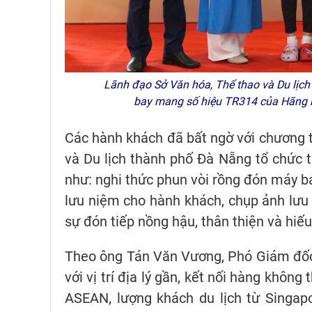
Lãnh đạo Sở Văn hóa, Thể thao và Du lịc
bay mang số hiệu TR314 của Hãng 
Các hành khách đã bất ngờ với chương 
và Du lịch thành phố Đà Nẵng tổ chức 
như: nghi thức phun vòi rồng đón máy ba
lưu niệm cho hành khách, chụp ảnh lưu
sự đón tiếp nồng hậu, thân thiện và hiế
Theo ông Tán Văn Vương, Phó Giám đốc 
với vị trí địa lý gần, kết nối hàng khôn
ASEAN, lượng khách du lịch từ Singap