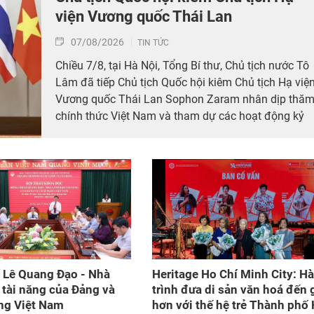
viện Vương quốc Thái Lan
07/08/2026
TIN TỨC
Chiều 7/8, tại Hà Nội, Tổng Bí thư, Chủ tịch nước Tô
Lâm đã tiếp Chủ tịch Quốc hội kiêm Chủ tịch Hạ việ
Vương quốc Thái Lan Sophon Zaram nhân dịp thă
chính thức Việt Nam và tham dự các hoạt động kỷ
niệm 50 năm thiết lập quan hệ ngoại giao Việt Nam
– Thái Lan (6/8/1976 – 6/8/2026).
 Lê Quang Đạo - Nhà
Heritage Ho Chí Minh City: H
 tài năng của Đảng và
trình đưa di sản văn hoá đến 
g Việt Nam​
hơn với thế hệ trẻ Thành phố