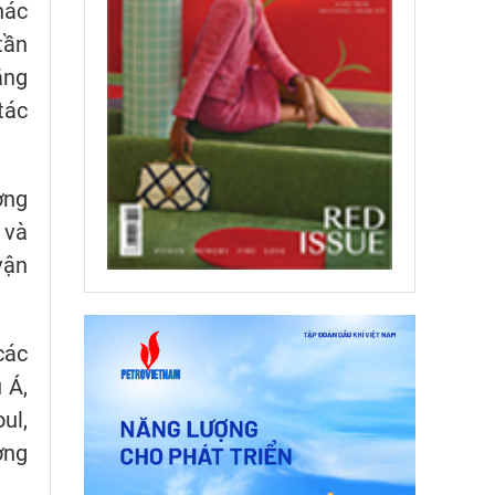
hác
tần
ăng
tác
ờng
 và
vận
các
 Á,
ul,
ờng