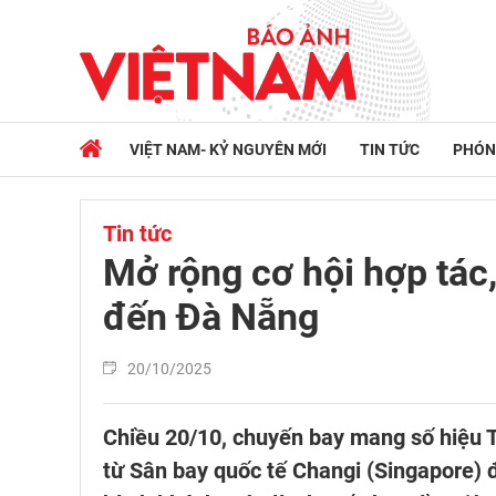
VIỆT NAM- KỶ NGUYÊN MỚI
TIN TỨC
PHÓN
Tin tức
Mở rộng cơ hội hợp tác
đến Đà Nẵng
20/10/2025
Chiều 20/10, chuyến bay mang số hiệu 
từ Sân bay quốc tế Changi (Singapore) 