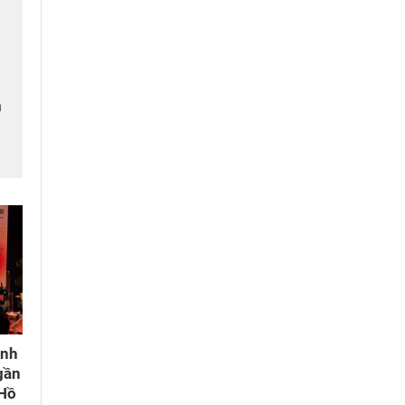
n
m
ành
gần
 Hồ