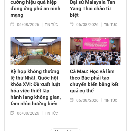
cường hiệu quả hiệp
Đại sứ Malaysia Tan
đồng ứng phó an ninh
Yang Thai chào từ
mạng
biệt
06/08/2026
06/08/2026
TIN TỨC
TIN TỨC
Kỳ họp không thường
Cà Mau: Học và làm
lệ thứ Nhất, Quốc hội
theo Bác phải tạo
khóa XVI: Đề xuất luật
chuyển biến bằng kết
hóa việc thiết lập
quả cụ thể
hành lang không gian,
06/08/2026
TIN TỨC
tầm nhìn hướng biển
06/08/2026
TIN TỨC