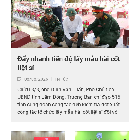
Đẩy nhanh tiến độ lấy mẫu hài cốt
liệt sĩ
08/08/2026
TIN TỨC
Chiều 8/8, ông Đinh Văn Tuấn, Phó Chủ tịch
UBND tỉnh Lâm Đồng, Trưởng Ban chỉ đạo 515
tỉnh cùng đoàn công tác đến kiểm tra đột xuất
công tác tổ chức lấy mẫu hài cốt liệt sĩ đối với
mộ chưa xác định được thông tin tại Nghĩa
trang Liệt sĩ Bình Thuận (xã Hồng Sơn), đồng
thời tặng quà cho cán bộ, chiến sĩ tham gia