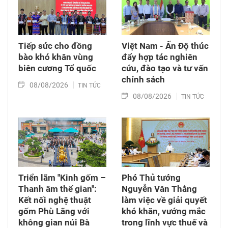
công tác lấy mẫu tại đây.
Tiếp sức cho đồng
Việt Nam - Ấn Độ thúc
bào khó khăn vùng
đẩy hợp tác nghiên
biên cương Tổ quốc
cứu, đào tạo và tư vấn
chính sách
08/08/2026
TIN TỨC
08/08/2026
TIN TỨC
Triển lãm "Kinh gốm –
Phó Thủ tướng
Thanh âm thế gian":
Nguyễn Văn Thắng
Kết nối nghệ thuật
làm việc về giải quyết
gốm Phù Lãng với
khó khăn, vướng mắc
không gian núi Bà
trong lĩnh vực thuế và