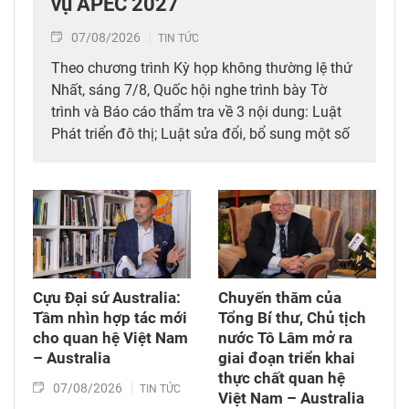
vụ APEC 2027
07/08/2026
TIN TỨC
Theo chương trình Kỳ họp không thường lệ thứ
Nhất, sáng 7/8, Quốc hội nghe trình bày Tờ
trình và Báo cáo thẩm tra về 3 nội dung: Luật
Phát triển đô thị; Luật sửa đổi, bổ sung một số
điều của 10 luật có liên quan đến thủ tục hành
chính, điều kiện kinh doanh trong lĩnh vực nông
nghiệp và môi trường; Luật sửa đổi, bổ sung
một số điều của Luật Tần số vô tuyến điện,
Luật Viễn thông, Luật Giao dịch điện tử và Luật
Chuyển giao công nghệ. Sau đó, Quốc hội thảo
luận ở tổ về 3 dự án Luật trên.
Cựu Đại sứ Australia:
Chuyến thăm của
Tầm nhìn hợp tác mới
Tổng Bí thư, Chủ tịch
cho quan hệ Việt Nam
nước Tô Lâm mở ra
– Australia
giai đoạn triển khai
thực chất quan hệ
07/08/2026
TIN TỨC
Việt Nam – Australia