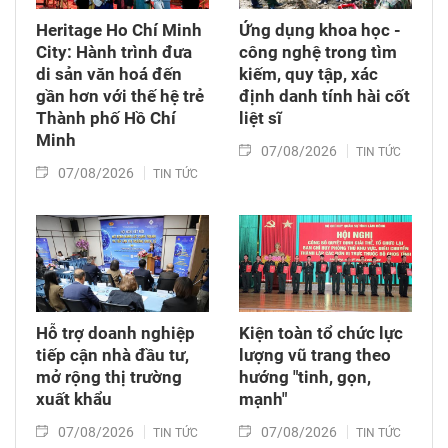
Heritage Ho Chí Minh
Ứng dụng khoa học -
City: Hành trình đưa
công nghệ trong tìm
di sản văn hoá đến
kiếm, quy tập, xác
gần hơn với thế hệ trẻ
định danh tính hài cốt
Thành phố Hồ Chí
liệt sĩ
Minh
07/08/2026
TIN TỨC
07/08/2026
TIN TỨC
Hỗ trợ doanh nghiệp
Kiện toàn tổ chức lực
tiếp cận nhà đầu tư,
lượng vũ trang theo
mở rộng thị trường
hướng "tinh, gọn,
xuất khẩu
mạnh"
07/08/2026
07/08/2026
TIN TỨC
TIN TỨC