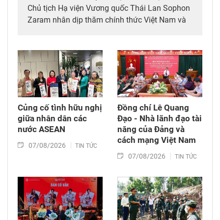
Chủ tịch Hạ viện Vương quốc Thái Lan Sophon
Zaram nhân dịp thăm chính thức Việt Nam và
tham dự các hoạt động kỷ niệm 50 năm thiết
lập quan hệ ngoại giao Việt Nam – Thái Lan
(6/8/1976 – 6/8/2026).
Củng cố tình hữu nghị
Đồng chí Lê Quang
giữa nhân dân các
Đạo - Nhà lãnh đạo tài
nước ASEAN
năng của Đảng và
cách mạng Việt Nam​
07/08/2026
TIN TỨC
07/08/2026
TIN TỨC