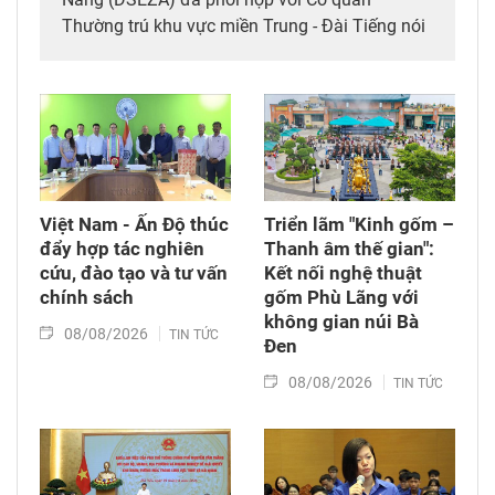
Thường trú khu vực miền Trung - Đài Tiếng nói
Việt Nam (VOV Miền Trung) và các đơn vị đồng
hành tổ chức chương trình từ thiện, tiếp sức
cho đồng bào nghèo tại xã biên giới Hùng Sơn
(thành phố Đà Nẵng).
Việt Nam - Ấn Độ thúc
Triển lãm "Kinh gốm –
đẩy hợp tác nghiên
Thanh âm thế gian":
cứu, đào tạo và tư vấn
Kết nối nghệ thuật
chính sách
gốm Phù Lãng với
không gian núi Bà
08/08/2026
TIN TỨC
Đen
08/08/2026
TIN TỨC