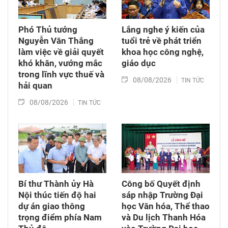
Phó Thủ tướng
Lắng nghe ý kiến của
Nguyễn Văn Thắng
tuổi trẻ về phát triển
làm việc về giải quyết
khoa học công nghệ,
khó khăn, vướng mắc
giáo dục
trong lĩnh vực thuế và
08/08/2026
TIN TỨC
hải quan
08/08/2026
TIN TỨC
Bí thư Thành ủy Hà
Công bố Quyết định
Nội thúc tiến độ hai
sáp nhập Trường Đại
dự án giao thông
học Văn hóa, Thể thao
trọng điểm phía Nam
và Du lịch Thanh Hóa