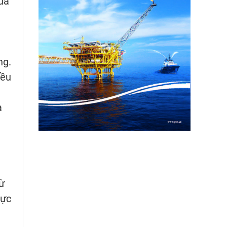
uả
ng.
iều
a
ừ
cực