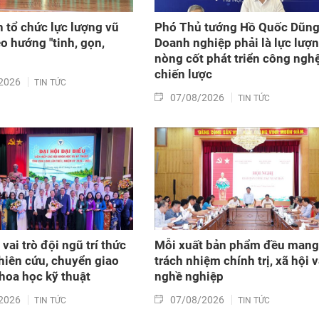
n tổ chức lực lượng vũ
Phó Thủ tướng Hồ Quốc Dũng
eo hướng "tinh, gọn,
Doanh nghiệp phải là lực lượ
nòng cốt phát triển công ngh
chiến lược
2026
TIN TỨC
07/08/2026
TIN TỨC
vai trò đội ngũ trí thức
Mỗi xuất bản phẩm đều mang
hiên cứu, chuyển giao
trách nhiệm chính trị, xã hội 
khoa học kỹ thuật
nghề nghiệp
2026
07/08/2026
TIN TỨC
TIN TỨC