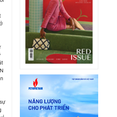
t
ở
ữ
ý
ặt
UN
ên
 sự
g