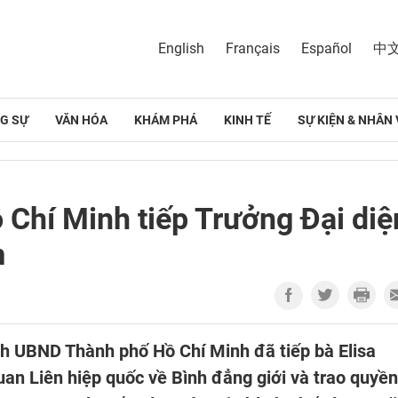
English
Français
Español
中
G SỰ
VĂN HÓA
KHÁM PHÁ
KINH TẾ
SỰ KIỆN & NHÂN 
Chí Minh tiếp Trưởng Đại diệ
m
ch UBND Thành phố Hồ Chí Minh đã tiếp bà Elisa
an Liên hiệp quốc về Bình đẳng giới và trao quyền