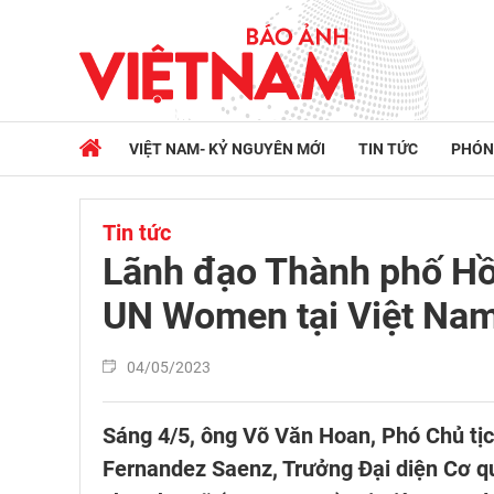
VIỆT NAM- KỶ NGUYÊN MỚI
TIN TỨC
PHÓN
Tin tức
Lãnh đạo Thành phố Hồ 
UN Women tại Việt Na
04/05/2023
Sáng 4/5, ông Võ Văn Hoan, Phó Chủ tị
Fernandez Saenz, Trưởng Đại diện Cơ qu