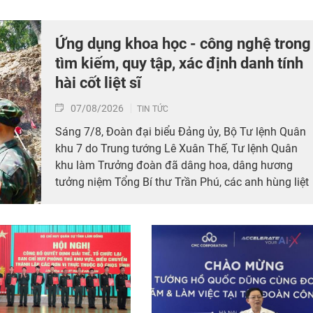
Ứng dụng khoa học - công nghệ trong
tìm kiếm, quy tập, xác định danh tính
hài cốt liệt sĩ
07/08/2026
TIN TỨC
Sáng 7/8, Đoàn đại biểu Đảng ủy, Bộ Tư lệnh Quân
khu 7 do Trung tướng Lê Xuân Thế, Tư lệnh Quân
khu làm Trưởng đoàn đã dâng hoa, dâng hương
tưởng niệm Tổng Bí thư Trần Phú, các anh hùng liệt
sĩ; thăm, động viên lực lượng đang làm nhiệm vụ tì
kiếm, quy tập hài cốt liệt sĩ và xác minh thông tin hà
cốt liệt sĩ tại Công viên Lê Thị Riêng, phường Hòa
Hưng, Thành phố Hồ Chí Minh.