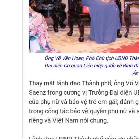
Ông Võ Văn Hoan, Phó Chủ tịch UBND Thành
Đại diện Cơ quan Liên hiệp quốc về Bình đ
Ản
Thay mặt lãnh đạo Thành phố, ông Võ V
Saenz trong cương vị Trưởng Đại diện U
của phụ nữ và bảo vệ trẻ em gái; đánh
trong công tác bảo vệ quyền phụ nữ và 
riêng và Việt Nam nói chung.
Lãnh đạo UBND Thành phố cảm ơn những