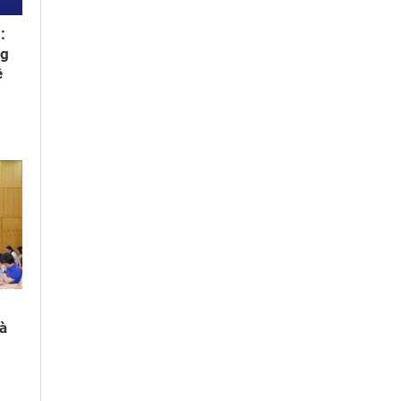
:
ng
ệ
và