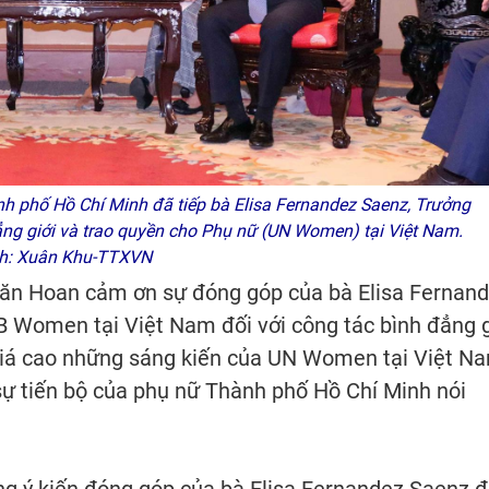
 phố Hồ Chí Minh đã tiếp bà Elisa Fernandez Saenz, Trưởng
ẳng giới và trao quyền cho Phụ nữ (UN Women) tại Việt Nam.
h: Xuân Khu-TTXVN
ăn Hoan cảm ơn sự đóng góp của bà Elisa Fernan
B Women tại Việt Nam đối với công tác bình đẳng g
 giá cao những sáng kiến của UN Women tại Việt N
sự tiến bộ của phụ nữ Thành phố Hồ Chí Minh nói
 ý kiến đóng góp của bà Elisa Fernandez Saenz đ