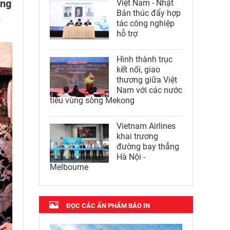
ặng
Việt Nam - Nhật
Bản thúc đẩy hợp
n
tác công nghiệp
hỗ trợ
Hình thành trục
kết nối, giao
thương giữa Việt
Nam với các nước
tiểu vùng sông Mekong
Vietnam Airlines
khai trương
đường bay thẳng
Hà Nội -
Melbourne
ĐỌC CÁC ẤN PHẨM BÁO IN