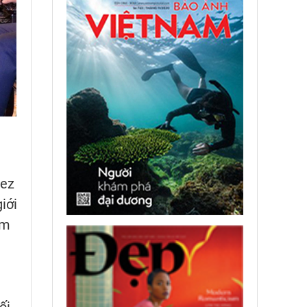
dez
iới
am
ối