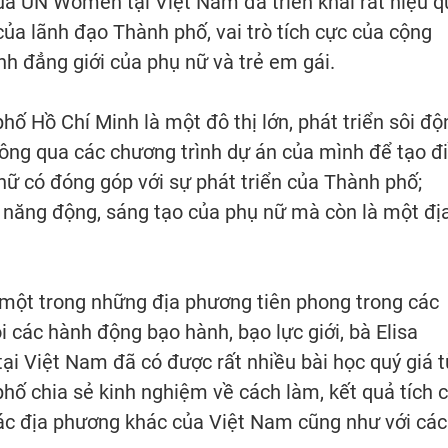
của UN Women tại Việt Nam đã triển khai rất hiệu q
của lãnh đạo Thành phố, vai trò tích cực của cộng
nh đẳng giới của phụ nữ và trẻ em gái.
ố Hồ Chí Minh là một đô thị lớn, phát triển sôi độ
g qua các chương trình dự án của mình để tạo đ
 nữ có đóng góp với sự phát triển của Thành phố;
h năng động, sáng tạo của phụ nữ mà còn là một đị
một trong những địa phương tiên phong trong các
i các hành động bạo hành, bạo lực giới, bà Elisa
 Việt Nam đã có được rất nhiều bài học quý giá t
hố chia sẻ kinh nghiệm về cách làm, kết quả tích 
các địa phương khác của Việt Nam cũng như với các