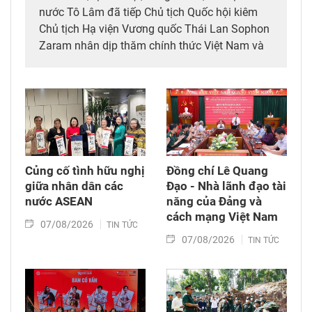
nước Tô Lâm đã tiếp Chủ tịch Quốc hội kiêm
Chủ tịch Hạ viện Vương quốc Thái Lan Sophon
Zaram nhân dịp thăm chính thức Việt Nam và
tham dự các hoạt động kỷ niệm 50 năm thiết
lập quan hệ ngoại giao Việt Nam – Thái Lan
(6/8/1976 – 6/8/2026).
Củng cố tình hữu nghị
Đồng chí Lê Quang
giữa nhân dân các
Đạo - Nhà lãnh đạo tài
nước ASEAN
năng của Đảng và
cách mạng Việt Nam​
07/08/2026
TIN TỨC
07/08/2026
TIN TỨC