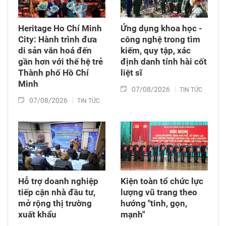
Heritage Ho Chí Minh
Ứng dụng khoa học -
City: Hành trình đưa
công nghệ trong tìm
di sản văn hoá đến
kiếm, quy tập, xác
gần hơn với thế hệ trẻ
định danh tính hài cốt
Thành phố Hồ Chí
liệt sĩ
Minh
07/08/2026
TIN TỨC
07/08/2026
TIN TỨC
Hỗ trợ doanh nghiệp
Kiện toàn tổ chức lực
tiếp cận nhà đầu tư,
lượng vũ trang theo
mở rộng thị trường
hướng "tinh, gọn,
xuất khẩu
mạnh"