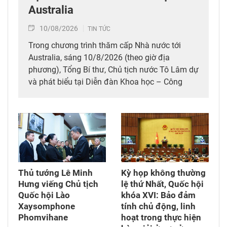
Australia
10/08/2026
TIN TỨC
Trong chương trình thăm cấp Nhà nước tới
Australia, sáng 10/8/2026 (theo giờ địa
phương), Tổng Bí thư, Chủ tịch nước Tô Lâm dự
và phát biểu tại Diễn đàn Khoa học – Công
nghệ - Đổi mới sáng tạo, Giáo dục – Đào tạo và
Phát triển nguồn nhân lực Tech Connect tại Đại
học Công nghệ Sydney.
Thủ tướng Lê Minh
Kỳ họp không thường
Hưng viếng Chủ tịch
lệ thứ Nhất, Quốc hội
Quốc hội Lào
khóa XVI: Bảo đảm
Xaysomphone
tính chủ động, linh
Phomvihane
hoạt trong thực hiện