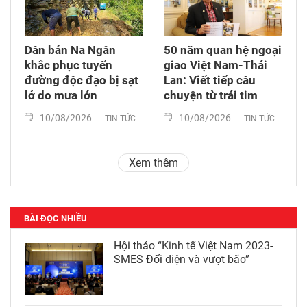
Dân bản Na Ngân
50 năm quan hệ ngoại
khắc phục tuyến
giao Việt Nam-Thái
đường độc đạo bị sạt
Lan: Viết tiếp câu
lở do mưa lớn
chuyện từ trái tim
10/08/2026
10/08/2026
TIN TỨC
TIN TỨC
Xem thêm
BÀI ĐỌC NHIỀU
Hội thảo “Kinh tế Việt Nam 2023-
SMES Đối diện và vượt bão”