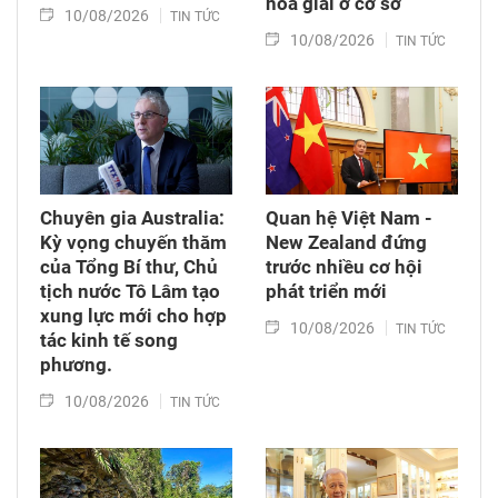
hòa giải ở cơ sở
10/08/2026
TIN TỨC
10/08/2026
TIN TỨC
Chuyên gia Australia:
Quan hệ Việt Nam -
Kỳ vọng chuyến thăm
New Zealand đứng
của Tổng Bí thư, Chủ
trước nhiều cơ hội
tịch nước Tô Lâm tạo
phát triển mới
xung lực mới cho hợp
10/08/2026
TIN TỨC
tác kinh tế song
phương.
10/08/2026
TIN TỨC