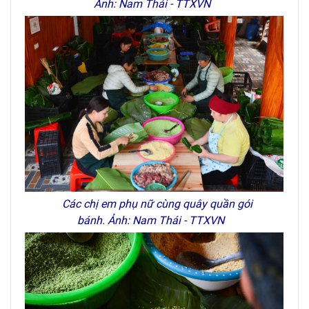
Ảnh: Nam Thái - TTXVN
Các chị em phụ nữ cùng quây quần gói
bánh. Ảnh: Nam Thái - TTXVN