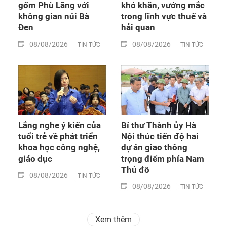
gốm Phù Lãng với
khó khăn, vướng mắc
không gian núi Bà
trong lĩnh vực thuế và
Đen
hải quan
08/08/2026
08/08/2026
TIN TỨC
TIN TỨC
Lắng nghe ý kiến của
Bí thư Thành ủy Hà
tuổi trẻ về phát triển
Nội thúc tiến độ hai
khoa học công nghệ,
dự án giao thông
giáo dục
trọng điểm phía Nam
Thủ đô
08/08/2026
TIN TỨC
08/08/2026
TIN TỨC
Xem thêm