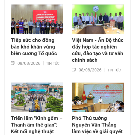
trang Liệt sĩ Bình Thuận (xã Hồng Sơn), đồng
thời tặng quà cho cán bộ, chiến sĩ tham gia
công tác lấy mẫu tại đây.
Tiếp sức cho đồng
Việt Nam - Ấn Độ thúc
bào khó khăn vùng
đẩy hợp tác nghiên
biên cương Tổ quốc
cứu, đào tạo và tư vấn
chính sách
08/08/2026
TIN TỨC
08/08/2026
TIN TỨC
Triển lãm "Kinh gốm –
Phó Thủ tướng
Thanh âm thế gian":
Nguyễn Văn Thắng
Kết nối nghệ thuật
làm việc về giải quyết