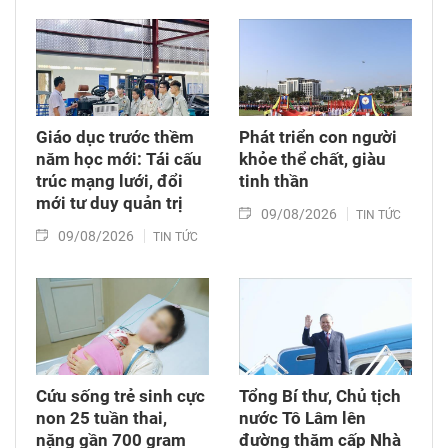
Đêm hội âm nhạc “Hành trình kỳ diệu”, giao lưu
với ca sĩ, nhân vật truyền cảm hứng và các trò
chơi sáng tạo… Đây là ngày hội đầu tiên trong
chuỗi hoạt động của Chương trình được triển
khai trên quy mô toàn quốc chào đón năm học
mới 2026 - 2027.
Giáo dục trước thềm
Phát triển con người
năm học mới: Tái cấu
khỏe thể chất, giàu
trúc mạng lưới, đổi
tinh thần
mới tư duy quản trị
09/08/2026
TIN TỨC
09/08/2026
TIN TỨC
Cứu sống trẻ sinh cực
Tổng Bí thư, Chủ tịch
non 25 tuần thai,
nước Tô Lâm lên
nặng gần 700 gram
đường thăm cấp Nhà