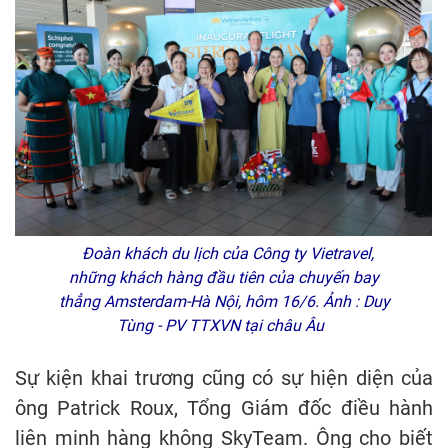
Đoàn khách du lịch của Công ty Vietravel,
những khách hàng đầu tiên của chuyến bay
thẳng Amsterdam-Hà Nội, hôm 16/6. Ảnh : Duy
Tùng - PV TTXVN tại châu Âu
Sự kiện khai trương cũng có sự hiện diện của
ông Patrick Roux, Tổng Giám đốc điều hành
liên minh hàng không SkyTeam. Ông cho biết