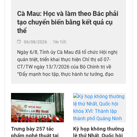
Cà Mau: Học và làm theo Bác phải
tạo chuyển biến bằng kết quả cụ
thể
06/08/2026
TIN TỨC
Ngày 6/8, Tỉnh ủy Cà Mau đã tổ chức Hội nghị
quán triệt, triển khai thực hiện Chỉ thị số 07-
CT/TW ngày 13/7/2026 của Bộ Chính trị về
“Đẩy mạnh học tập, thực hành tư tưởng, đạo
đức, phương pháp, phong cách Hồ Chí Minh
trong giai đoạn phát triển mới” và chuyên đề
của tỉnh giai đoạn 2026-2030 với chủ đề “Khát
vọng phát triển đất nước phồn vinh, hạnh
phúc”.
Trưng bày 257 tác
Kỳ họp không thường
phẩm nghệ thuật tại
lệ thứ Nhất, Quốc hội