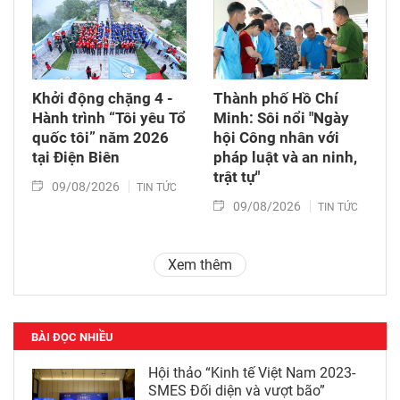
Khởi động chặng 4 -
Thành phố Hồ Chí
Hành trình “Tôi yêu Tổ
Minh: Sôi nổi "Ngày
quốc tôi” năm 2026
hội Công nhân với
tại Điện Biên
pháp luật và an ninh,
trật tự"
09/08/2026
TIN TỨC
09/08/2026
TIN TỨC
Xem thêm
BÀI ĐỌC NHIỀU
Hội thảo “Kinh tế Việt Nam 2023-
SMES Đối diện và vượt bão”