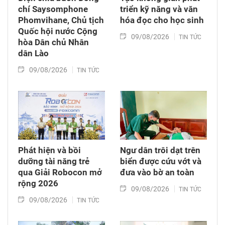
chí Saysomphone
triển kỹ năng và văn
Phomvihane, Chủ tịch
hóa đọc cho học sinh
Quốc hội nước Cộng
09/08/2026
TIN TỨC
hòa Dân chủ Nhân
dân Lào
09/08/2026
TIN TỨC
Phát hiện và bồi
Ngư dân trôi dạt trên
dưỡng tài năng trẻ
biển được cứu vớt và
qua Giải Robocon mở
đưa vào bờ an toàn
rộng 2026
09/08/2026
TIN TỨC
09/08/2026
TIN TỨC