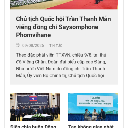
Chủ tịch Quốc hội Trần Thanh Mẫn
viếng đồng chí Saysomphone
Phomvihane
09/08/2026
TIN TỨC
Theo đặc phái viên TTXVN, chiều 9/8, tại thủ
đô Viêng Chăn, Đoàn đại biểu cấp cao Đảng,
Nhà nước Việt Nam do đồng chí Trần Thanh
Mẫn, Ủy viên Bộ Chính trị, Chủ tịch Quốc hội
dẫn đầu đã tới viếng, ghi sổ tang đồng chí
Saysomphone Phomvihane, Ủy viên Bộ Chính
trị, Chủ tịch Quốc hội Lào.
Điện chia buồn Đồng
Tạo không gian phát