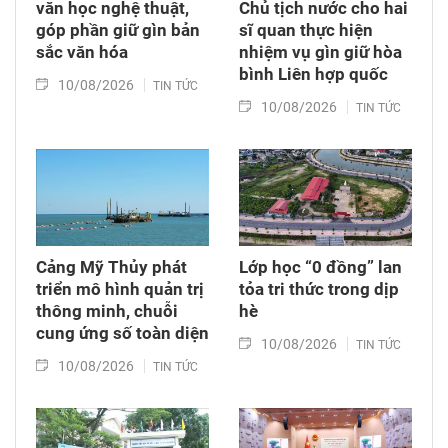
văn học nghệ thuật,
Chủ tịch nước cho hai
góp phần giữ gìn bản
sĩ quan thực hiện
sắc văn hóa
nhiệm vụ gìn giữ hòa
bình Liên hợp quốc
10/08/2026
TIN TỨC
10/08/2026
TIN TỨC
Cảng Mỹ Thủy phát
Lớp học “0 đồng” lan
triển mô hình quản trị
tỏa tri thức trong dịp
thông minh, chuỗi
hè
cung ứng số toàn diện
10/08/2026
TIN TỨC
10/08/2026
TIN TỨC