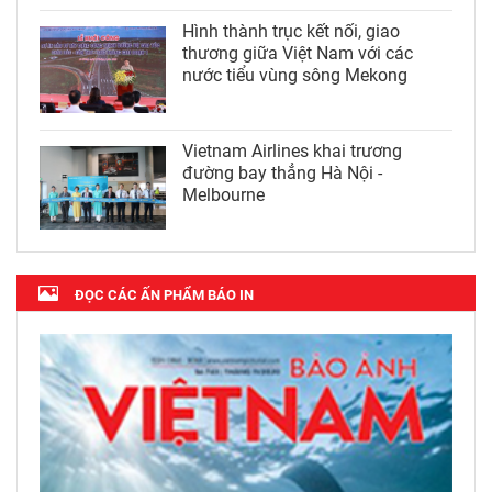
Hình thành trục kết nối, giao
thương giữa Việt Nam với các
nước tiểu vùng sông Mekong
Vietnam Airlines khai trương
đường bay thẳng Hà Nội -
Melbourne
ĐỌC CÁC ẤN PHẨM BÁO IN