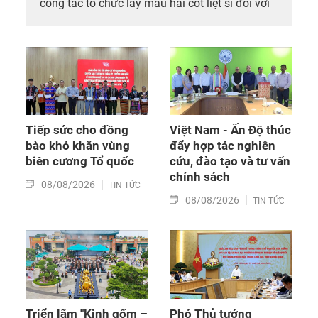
công tác tổ chức lấy mẫu hài cốt liệt sĩ đối với
mộ chưa xác định được thông tin tại Nghĩa
trang Liệt sĩ Bình Thuận (xã Hồng Sơn), đồng
thời tặng quà cho cán bộ, chiến sĩ tham gia
công tác lấy mẫu tại đây.
Tiếp sức cho đồng
Việt Nam - Ấn Độ thúc
bào khó khăn vùng
đẩy hợp tác nghiên
biên cương Tổ quốc
cứu, đào tạo và tư vấn
chính sách
08/08/2026
TIN TỨC
08/08/2026
TIN TỨC
Triển lãm "Kinh gốm –
Phó Thủ tướng