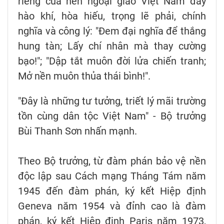
riêng của nền ngoại giao Việt Nam đầy
hào khí, hòa hiếu, trọng lẽ phải, chính
nghĩa và công lý: "Đem đại nghĩa để thắng
hung tàn; Lấy chí nhân mà thay cường
bạo!"; "Dập tắt muôn đời lửa chiến tranh;
Mở nền muôn thủa thái bình!".
"Đây là những tư tưởng, triết lý mãi trường
tồn cùng dân tộc Việt Nam" - Bộ trưởng
Bùi Thanh Sơn nhấn mạnh.
Theo Bộ trưởng, từ đàm phán bảo vệ nền
độc lập sau Cách mạng Tháng Tám năm
1945 đến đàm phán, ký kết Hiệp định
Geneva năm 1954 và đỉnh cao là đàm
phán, ký kết Hiệp định Paris năm 1973,