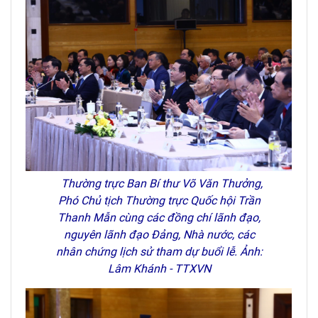
Thường trực Ban Bí thư Võ Văn Thưởng,
Phó Chủ tịch Thường trực Quốc hội Trần
Thanh Mẫn cùng các đồng chí lãnh đạo,
nguyên lãnh đạo Đảng, Nhà nước, các
nhân chứng lịch sử tham dự buổi lễ. Ảnh:
Lâm Khánh - TTXVN