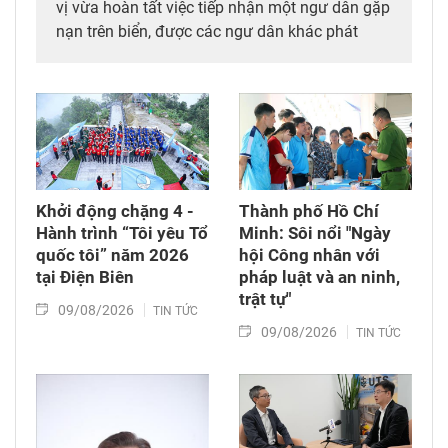
vị vừa hoàn tất việc tiếp nhận một ngư dân gặp
nạn trên biển, được các ngư dân khác phát
hiện, cứu vớt và đưa vào bờ an toàn.
Khởi động chặng 4 -
Thành phố Hồ Chí
Hành trình “Tôi yêu Tổ
Minh: Sôi nổi "Ngày
quốc tôi” năm 2026
hội Công nhân với
tại Điện Biên
pháp luật và an ninh,
trật tự"
09/08/2026
TIN TỨC
09/08/2026
TIN TỨC