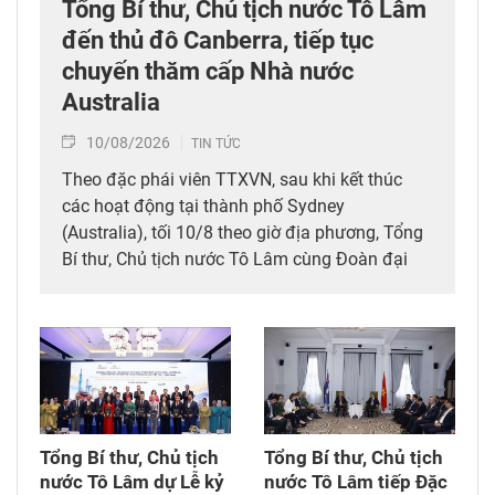
Tổng Bí thư, Chủ tịch nước Tô Lâm
đến thủ đô Canberra, tiếp tục
chuyến thăm cấp Nhà nước
Australia
10/08/2026
TIN TỨC
Theo đặc phái viên TTXVN, sau khi kết thúc
các hoạt động tại thành phố Sydney
(Australia), tối 10/8 theo giờ địa phương, Tổng
Bí thư, Chủ tịch nước Tô Lâm cùng Đoàn đại
biểu cấp cao Việt Nam đã đến thủ đô Canberra,
tiếp tục chuyến thăm cấp Nhà nước Australia
từ ngày 9-12/8, theo lời mời của Toàn quyền
Australia Sam Mostyn.
Tổng Bí thư, Chủ tịch
Tổng Bí thư, Chủ tịch
nước Tô Lâm dự Lễ kỷ
nước Tô Lâm tiếp Đặc