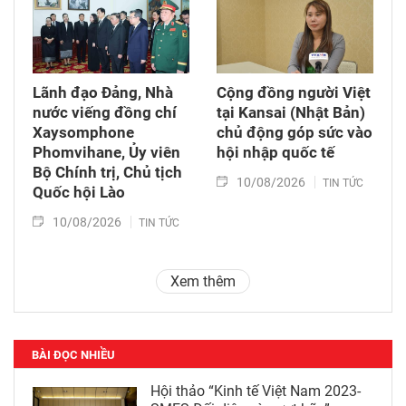
Lãnh đạo Đảng, Nhà
Cộng đồng người Việt
nước viếng đồng chí
tại Kansai (Nhật Bản)
Xaysomphone
chủ động góp sức vào
Phomvihane, Ủy viên
hội nhập quốc tế
Bộ Chính trị, Chủ tịch
10/08/2026
TIN TỨC
Quốc hội Lào
10/08/2026
TIN TỨC
Xem thêm
BÀI ĐỌC NHIỀU
Hội thảo “Kinh tế Việt Nam 2023-