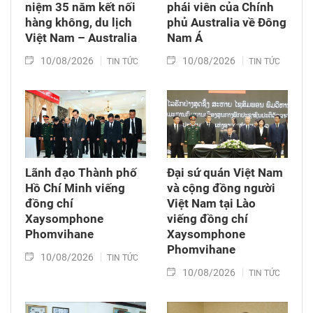
niệm 35 năm kết nối
phái viên của Chính
hàng không, du lịch
phủ Australia về Đông
Việt Nam – Australia
Nam Á
10/08/2026
10/08/2026
TIN TỨC
TIN TỨC
Lãnh đạo Thành phố
Đại sứ quán Việt Nam
Hồ Chí Minh viếng
và cộng đồng người
đồng chí
Việt Nam tại Lào
Xaysomphone
viếng đồng chí
Phomvihane
Xaysomphone
Phomvihane
10/08/2026
TIN TỨC
10/08/2026
TIN TỨC