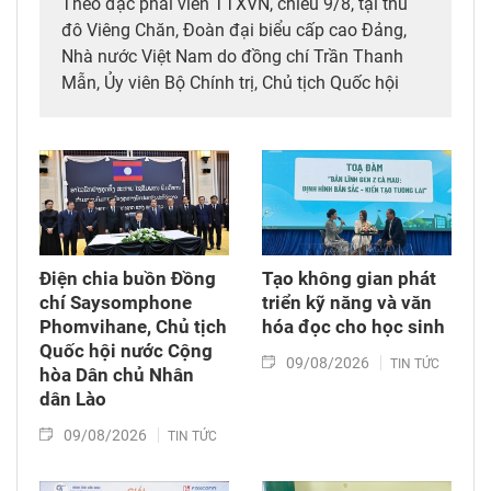
Theo đặc phái viên TTXVN, chiều 9/8, tại thủ
đô Viêng Chăn, Đoàn đại biểu cấp cao Đảng,
Nhà nước Việt Nam do đồng chí Trần Thanh
Mẫn, Ủy viên Bộ Chính trị, Chủ tịch Quốc hội
dẫn đầu đã tới viếng, ghi sổ tang đồng chí
Saysomphone Phomvihane, Ủy viên Bộ Chính
trị, Chủ tịch Quốc hội Lào.
Điện chia buồn Đồng
Tạo không gian phát
chí Saysomphone
triển kỹ năng và văn
Phomvihane, Chủ tịch
hóa đọc cho học sinh
Quốc hội nước Cộng
09/08/2026
TIN TỨC
hòa Dân chủ Nhân
dân Lào
09/08/2026
TIN TỨC