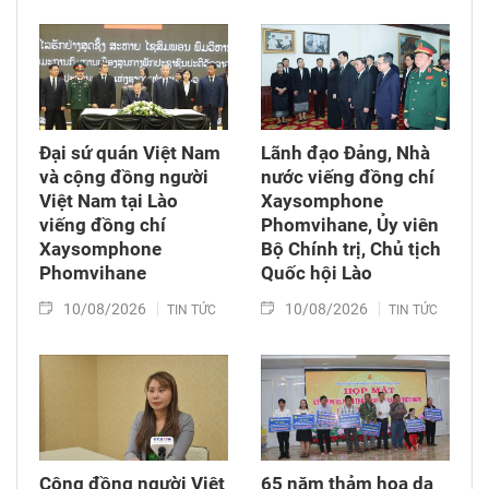
Đại sứ quán Việt Nam
Lãnh đạo Đảng, Nhà
và cộng đồng người
nước viếng đồng chí
Việt Nam tại Lào
Xaysomphone
viếng đồng chí
Phomvihane, Ủy viên
Xaysomphone
Bộ Chính trị, Chủ tịch
Phomvihane
Quốc hội Lào
10/08/2026
10/08/2026
TIN TỨC
TIN TỨC
Cộng đồng người Việt
65 năm thảm họa da