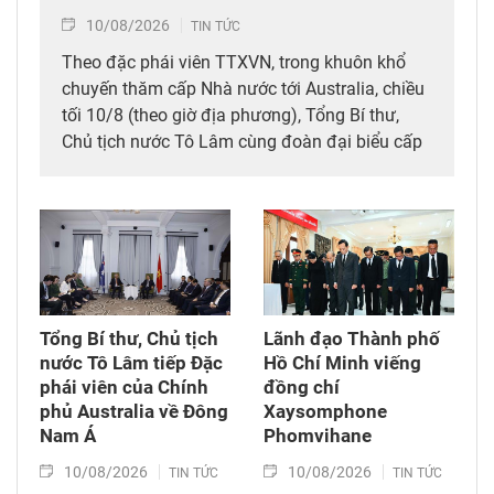
10/08/2026
TIN TỨC
Theo đặc phái viên TTXVN, trong khuôn khổ
chuyến thăm cấp Nhà nước tới Australia, chiều
tối 10/8 (theo giờ địa phương), Tổng Bí thư,
Chủ tịch nước Tô Lâm cùng đoàn đại biểu cấp
cao Việt Nam đã dự Lễ kỷ niệm 35 năm kết nối
hàng không, du lịch Việt Nam – Australia của
Tổng Công ty hàng không Việt Nam (Vietnam
Airlines).
Tổng Bí thư, Chủ tịch
Lãnh đạo Thành phố
nước Tô Lâm tiếp Đặc
Hồ Chí Minh viếng
phái viên của Chính
đồng chí
phủ Australia về Đông
Xaysomphone
Nam Á
Phomvihane
10/08/2026
10/08/2026
TIN TỨC
TIN TỨC