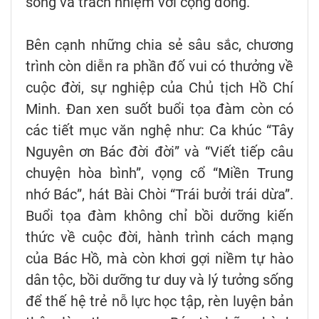
sống và trách nhiệm với cộng đồng.
Bên cạnh những chia sẻ sâu sắc, chương
trình còn diễn ra phần đố vui có thưởng về
cuộc đời, sự nghiệp của Chủ tịch Hồ Chí
Minh. Đan xen suốt buổi tọa đàm còn có
các tiết mục văn nghệ như: Ca khúc “Tây
Nguyên ơn Bác đời đời” và “Viết tiếp câu
chuyện hòa bình”, vọng cổ “Miền Trung
nhớ Bác”, hát Bài Chòi “Trái bưởi trái dừa”.
Buổi tọa đàm không chỉ bồi dưỡng kiến
thức về cuộc đời, hành trình cách mạng
của Bác Hồ, mà còn khơi gợi niềm tự hào
dân tộc, bồi dưỡng tư duy và lý tưởng sống
để thế hệ trẻ nỗ lực học tập, rèn luyện bản