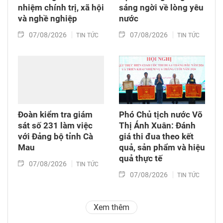
nhiệm chính trị, xã hội
sáng ngời về lòng yêu
và nghề nghiệp
nước
07/08/2026
07/08/2026
TIN TỨC
TIN TỨC
Đoàn kiểm tra giám
Phó Chủ tịch nước Võ
sát số 231 làm việc
Thị Ánh Xuân: Đánh
với Đảng bộ tỉnh Cà
giá thi đua theo kết
Mau
quả, sản phẩm và hiệu
quả thực tế
07/08/2026
TIN TỨC
07/08/2026
TIN TỨC
Xem thêm