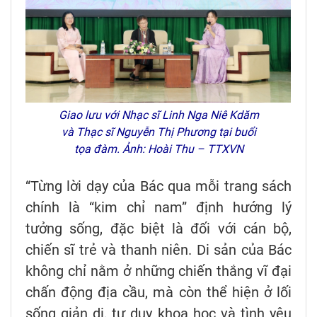
Giao lưu với Nhạc sĩ Linh Nga Niê Kdăm
và Thạc sĩ Nguyễn Thị Phương tại buổi
tọa đàm. Ảnh: Hoài Thu – TTXVN
“Từng lời dạy của Bác qua mỗi trang sách
chính là “kim chỉ nam” định hướng lý
tưởng sống, đặc biệt là đối với cán bộ,
chiến sĩ trẻ và thanh niên. Di sản của Bác
không chỉ nằm ở những chiến thắng vĩ đại
chấn động địa cầu, mà còn thể hiện ở lối
sống giản dị, tư duy khoa học và tình yêu