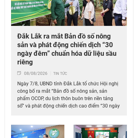
Đắk Lắk ra mắt Bản đồ số nông
sản và phát động chiến dịch “30
ngày đêm” chuẩn hóa dữ liệu sầu
riêng
08/08/2026
TIN TỨC
Ngày 7/8, UBND tỉnh Đắk Lắk tổ chức Hội nghị
công bố ra mắt “Bản đồ số nông sản, sản
phẩm OCOP, du lịch thôn buôn trên nền tảng
số” và phát động chiến dịch cao điểm “30 ngày
đêm” số hóa, chuẩn hóa, cập nhật và kết nối dữ
liệu mã số vùng trồng, mã số cơ sở đóng gói
sầu riêng trên địa bàn tỉnh. Đây được xem là
bước đi chiến lược nhằm tích hợp đồng bộ