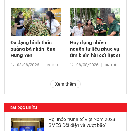
Đa dạng hình thức
Huy động nhiều
quảng bá nhãn lồng
nguồn tư liệu phục vụ
Hưng Yên
tìm kiếm hài cốt liệt sĩ
08/08/2026
08/08/2026
TIN TỨC
TIN TỨC
Xem thêm
BÀI ĐỌC NHIỀU
Hội thảo “Kinh tế Việt Nam 2023-
SMES Đối diện và vượt bão”