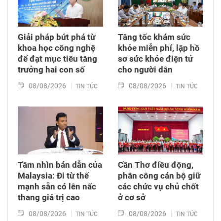
công nghệ số vào chuỗi giá trị nông nghiệp và
phát triển nông thôn địa phương.
Giải pháp bứt phá từ
Tăng tốc khám sức
khoa học công nghệ
khỏe miễn phí, lập hồ
để đạt mục tiêu tăng
sơ sức khỏe điện tử
trưởng hai con số
cho người dân
08/08/2026
08/08/2026
TIN TỨC
TIN TỨC
Tầm nhìn bán dẫn của
Cần Thơ điều động,
Malaysia: Đi từ thế
phân công cán bộ giữ
mạnh sẵn có lên nấc
các chức vụ chủ chốt
thang giá trị cao
ở cơ sở
08/08/2026
08/08/2026
TIN TỨC
TIN TỨC