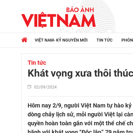
VIỆT NAM- KỶ NGUYÊN MỚI
TIN TỨC
PHÓN
Tin tức
Khát vọng xưa thôi thúc
02/09/2024
Hôm nay 2/9, người Việt Nam tự hào kỷ
dòng chảy lịch sử, mỗi người Việt lại c
quyền hoàn toàn gắn với một thể chế chí
hãnh với khát vọng “Độc lập” 79 năm t