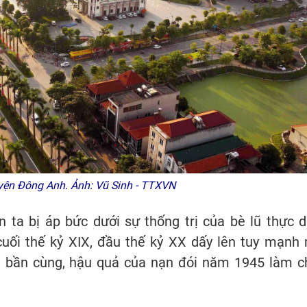
uyện Đông Anh. Ảnh: Vũ Sinh - TTXVN
 ta bị áp bức dưới sự thống trị của bè lũ thực d
cuối thế kỷ XIX, đầu thế kỷ XX dấy lên tuy mạnh
n bần cùng, hậu quả của nạn đói năm 1945 làm c