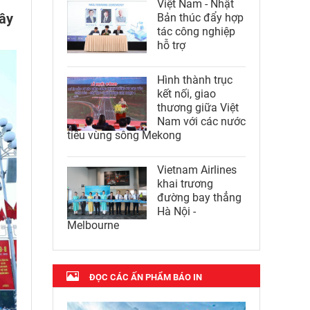
Việt Nam - Nhật
xây
Bản thúc đẩy hợp
tác công nghiệp
hỗ trợ
Hình thành trục
kết nối, giao
thương giữa Việt
Nam với các nước
tiểu vùng sông Mekong
Vietnam Airlines
khai trương
đường bay thẳng
Hà Nội -
Melbourne
ĐỌC CÁC ẤN PHẨM BÁO IN