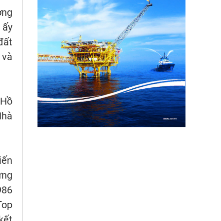
ợng
 ấy
đất
 và
 Hồ
Nhà
iến
ựng
986
Top
kết