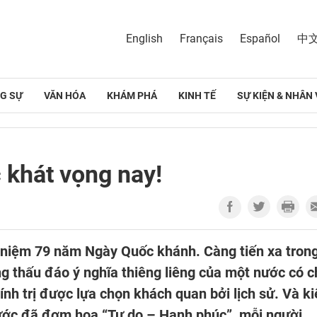
English
Français
Español
中
G SỰ
VĂN HÓA
KHÁM PHÁ
KINH TẾ
SỰ KIỆN & NHÂN 
 khát vọng nay!
 niệm 79 năm Ngày Quốc khánh. Càng tiến xa tron
àng thấu đáo ý nghĩa thiêng liêng của một nước có 
nh trị được lựa chọn khách quan bởi lịch sử. Và ki
rước đã đơm hoa “Tự do – Hạnh phúc”, mỗi người