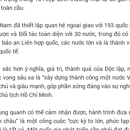
 toàn cầu.
 Nam đã thiết lập quan hệ ngoại giao với 193 quốc 
lược và Đối tác toàn diện với 30 nước, trong đó có 
 bảo an Liên hợp quốc, các nước lớn và là thành v
quốc tế.
ắc hơn ý nghĩa, giá trị, thành quả của Độc lập, 
t vọng sâu xa là “xây dựng thành công một nước V
 chủ và giàu mạnh, góp phần xứng đáng vào sự ngh
Chủ tịch Hồ Chí Minh.
ung quanh có thể cảm nhận được, hành trình đưa 
 châu” là một công cuộc “cực kỳ to lớn, phức tạp
 là tất cả. Một quốc gia phát triển cần phải đạt đ