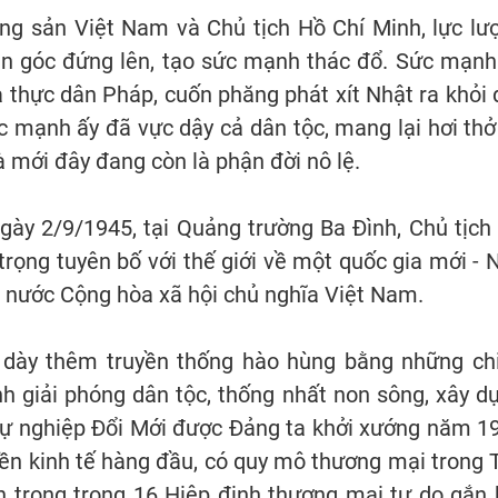
ộng sản Việt Nam và Chủ tịch Hồ Chí Minh, lực lư
an góc đứng lên, tạo sức mạnh thác đổ. Sức mạnh
 thực dân Pháp, cuốn phăng phát xít Nhật ra khỏi 
 mạnh ấy đã vực dậy cả dân tộc, mang lại hơi thở
 mới đây đang còn là phận đời nô lệ.
gày 2/9/1945, tại Quảng trường Ba Đình, Chủ tịch
trọng tuyên bố với thế giới về một quốc gia mới - 
 nước Cộng hòa xã hội chủ nghĩa Việt Nam.
 dày thêm truyền thống hào hùng bằng những ch
nh giải phóng dân tộc, thống nhất non sông, xây d
sự nghiệp Đổi Mới được Đảng ta khởi xướng năm 1
ền kinh tế hàng đầu, có quy mô thương mại trong 
an trọng trong 16 Hiệp định thương mại tự do gắn 