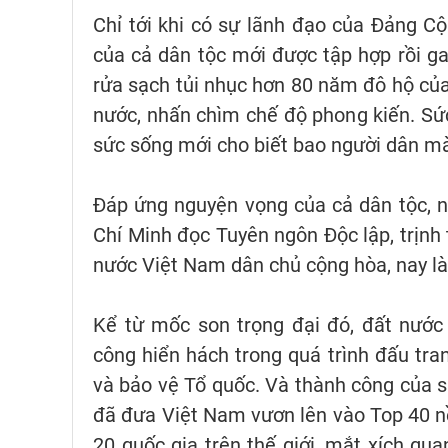
Chỉ tới khi có sự lãnh đạo của Đảng C
của cả dân tộc mới được tập hợp rồi g
rửa sạch tủi nhục hơn 80 năm đô hộ của
nước, nhấn chìm chế độ phong kiến. Sức
sức sống mới cho biết bao người dân mà
Đáp ứng nguyện vọng của cả dân tộc, n
Chí Minh đọc Tuyên ngôn Độc lập, trịnh 
nước Việt Nam dân chủ cộng hòa, nay là
Kể từ mốc son trọng đại đó, đất nước
công hiển hách trong quá trình đấu tra
và bảo vệ Tổ quốc. Và thành công của 
đã đưa Việt Nam vươn lên vào Top 40 n
20 quốc gia trên thế giới, mắt xích qu