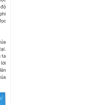
 độ
phi
đọc
của
ại.
 ta
lời
dân
của