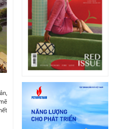
ân,
 mẽ
hết