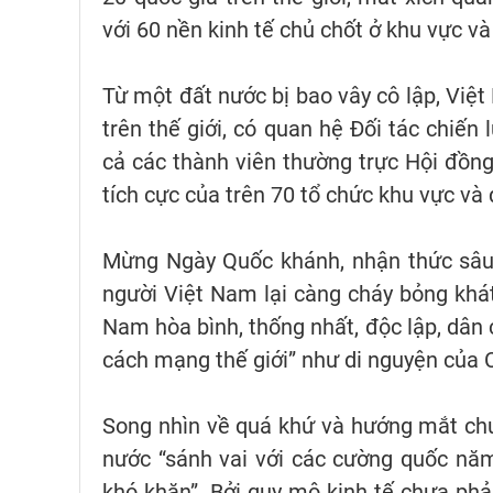
với 60 nền kinh tế chủ chốt ở khu vực và
Từ một đất nước bị bao vây cô lập, Việt
trên thế giới, có quan hệ Đối tác chiến 
cả các thành viên thường trực Hội đồng
tích cực của trên 70 tổ chức khu vực và 
Mừng Ngày Quốc khánh, nhận thức sâu s
người Việt Nam lại càng cháy bỏng khá
Nam hòa bình, thống nhất, độc lập, dân
cách mạng thế giới” như di nguyện của 
Song nhìn về quá khứ và hướng mắt ch
nước “sánh vai với các cường quốc năm
khó khăn”. Bởi quy mô kinh tế chưa phải