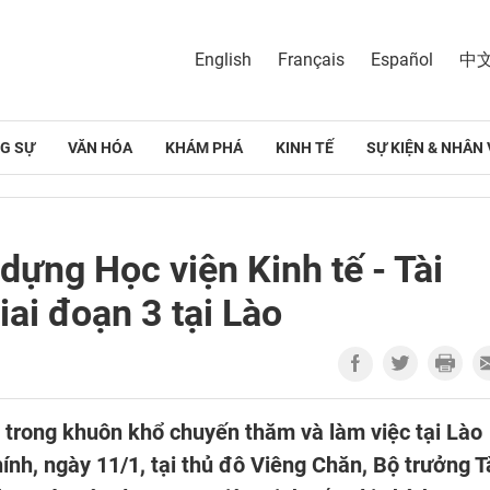
English
Français
Español
中
G SỰ
VĂN HÓA
KHÁM PHÁ
KINH TẾ
SỰ KIỆN & NHÂN 
dựng Học viện Kinh tế - Tài
i đoạn 3 tại Lào
 trong khuôn khổ chuyến thăm và làm việc tại Lào
h, ngày 11/1, tại thủ đô Viêng Chăn, Bộ trưởng T