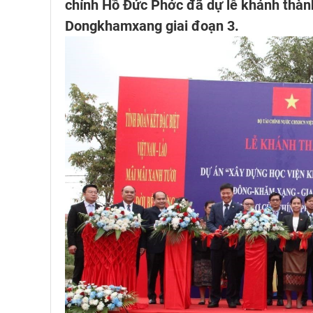
chính Hồ Đức Phớc đã dự lễ khánh thành
Dongkhamxang giai đoạn 3.