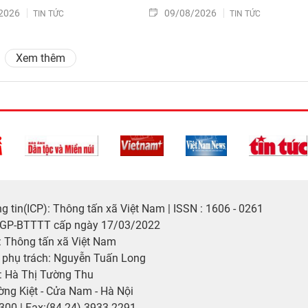
2026
09/08/2026
TIN TỨC
TIN TỨC
Xem thêm
 tin(ICP): Thông tấn xã Việt Nam | ISSN : 1606 - 0261
/GP-BTTTT cấp ngày 17/03/2022
 Thông tấn xã Việt Nam
p phụ trách: Nguyễn Tuấn Long
: Hà Thị Tường Thu
ờng Kiệt - Cửa Nam - Hà Nội
2300 | Fax:(84-24) 3933 2291