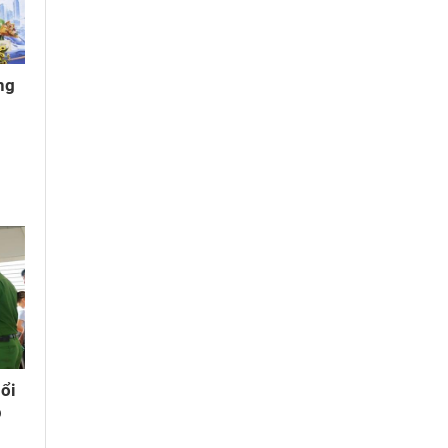
ng
g
ổi
p