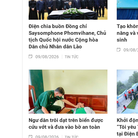
Điện chia buồn Đồng chí
Tạo khôn
Saysomphone Phomvihane, Chủ
năng và 
tịch Quốc hội nước Cộng hòa
sinh
Dân chủ Nhân dân Lào
09/08/
09/08/2026
TIN TỨC
Ngư dân trôi dạt trên biển được
Khởi độn
cứu vớt và đưa vào bờ an toàn
“Tôi yêu
tại Điện 
09/08/2026
TIN TỨC