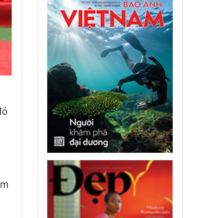
đó
năm