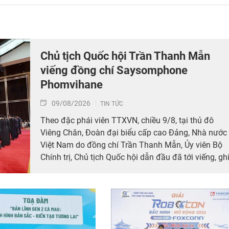
Chủ tịch Quốc hội Trần Thanh Mẫn
viếng đồng chí Saysomphone
Phomvihane
09/08/2026
TIN TỨC
Theo đặc phái viên TTXVN, chiều 9/8, tại thủ đô
Viêng Chăn, Đoàn đại biểu cấp cao Đảng, Nhà nước
Việt Nam do đồng chí Trần Thanh Mẫn, Ủy viên Bộ
Chính trị, Chủ tịch Quốc hội dẫn đầu đã tới viếng, gh
sổ tang đồng chí Saysomphone Phomvihane, Ủy
viên Bộ Chính trị, Chủ tịch Quốc hội Lào.