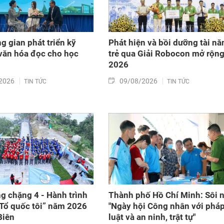
g gian phát triển kỹ
Phát hiện và bồi dưỡng tài nă
văn hóa đọc cho học
trẻ qua Giải Robocon mở rộn
2026
2026
09/08/2026
TIN TỨC
TIN TỨC
g chặng 4 - Hành trình
Thành phố Hồ Chí Minh: Sôi n
 Tổ quốc tôi” năm 2026
"Ngày hội Công nhân với phá
Biên
luật và an ninh, trật tự"