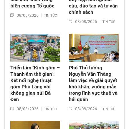
biên cương Tổ quốc
cứu, đào tạo và tư vấn
chính sách
08/08/2026
TIN TỨC
08/08/2026
TIN TỨC
Triển lãm "Kinh gốm –
Phó Thủ tướng
Thanh âm thế gian":
Nguyễn Văn Thắng
Kết nối nghệ thuật
làm việc về giải quyết
gốm Phù Lãng với
khó khăn, vướng mắc
không gian núi Bà
trong lĩnh vực thuế và
Đen
hải quan
08/08/2026
08/08/2026
TIN TỨC
TIN TỨC