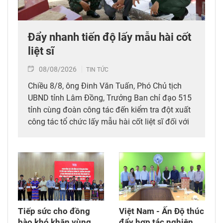
Đẩy nhanh tiến độ lấy mẫu hài cốt
liệt sĩ
08/08/2026
TIN TỨC
Chiều 8/8, ông Đinh Văn Tuấn, Phó Chủ tịch
UBND tỉnh Lâm Đồng, Trưởng Ban chỉ đạo 515
tỉnh cùng đoàn công tác đến kiểm tra đột xuất
công tác tổ chức lấy mẫu hài cốt liệt sĩ đối với
mộ chưa xác định được thông tin tại Nghĩa
trang Liệt sĩ Bình Thuận (xã Hồng Sơn), đồng
thời tặng quà cho cán bộ, chiến sĩ tham gia
công tác lấy mẫu tại đây.
Tiếp sức cho đồng
Việt Nam - Ấn Độ thúc
bào khó khăn vùng
đẩy hợp tác nghiên