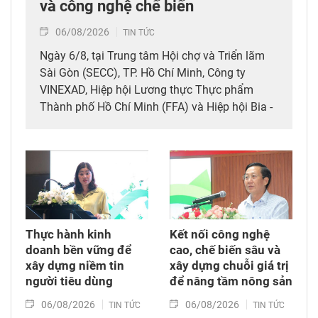
và công nghệ chế biến
06/08/2026
TIN TỨC
Ngày 6/8, tại Trung tâm Hội chợ và Triển lãm
Sài Gòn (SECC), TP. Hồ Chí Minh, Công ty
VINEXAD, Hiệp hội Lương thực Thực phẩm
Thành phố Hồ Chí Minh (FFA) và Hiệp hội Bia -
Rượu - Nước giải khát Việt Nam (VBA) đã tổ
chức khai mạc Triển lãm quốc tế thường niên
kết hợp hai chuyên ngành thực phẩm, đồ uống
và thiết bị - công nghệ chế biến, bao bì
(Vietfood & Beverage - Propack Vietnam 2026).
Thực hành kinh
Kết nối công nghệ
doanh bền vững để
cao, chế biến sâu và
xây dựng niềm tin
xây dựng chuỗi giá trị
người tiêu dùng
để nâng tầm nông sản
06/08/2026
06/08/2026
TIN TỨC
TIN TỨC