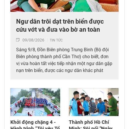
Ngư dân trôi dạt trên biển được
cứu vớt và đưa vào bờ an toàn
09/08/2026
TIN TỨC
Sáng 9/8, Đồn Biên phòng Trung Bình (Bộ đội
Biên phòng thành phố Cần Thơ) cho biết, đơn
vị vừa hoàn tất việc tiếp nhận một ngư dân gặp
nạn trên biển, được các ngư dân khác phát
hiện, cứu vớt và đưa vào bờ an toàn.
Khởi động chặng 4 -
Thành phố Hồ Chí
Hành trình “Tôi yêu Tổ
Minh: Sôi nổi "Ngày