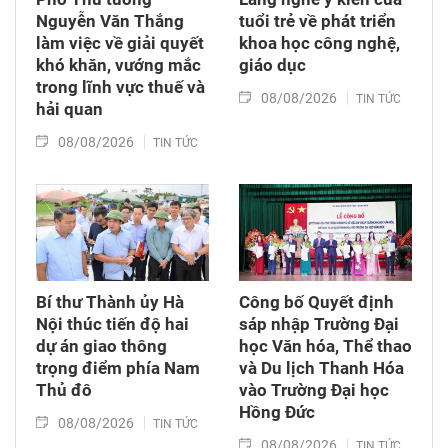
Nguyễn Văn Thắng
tuổi trẻ về phát triển
làm việc về giải quyết
khoa học công nghệ,
khó khăn, vướng mắc
giáo dục
trong lĩnh vực thuế và
08/08/2026
TIN TỨC
hải quan
08/08/2026
TIN TỨC
Bí thư Thành ủy Hà
Công bố Quyết định
Nội thúc tiến độ hai
sáp nhập Trường Đại
dự án giao thông
học Văn hóa, Thể thao
trọng điểm phía Nam
và Du lịch Thanh Hóa
Thủ đô
vào Trường Đại học
Hồng Đức
08/08/2026
TIN TỨC
08/08/2026
TIN TỨC