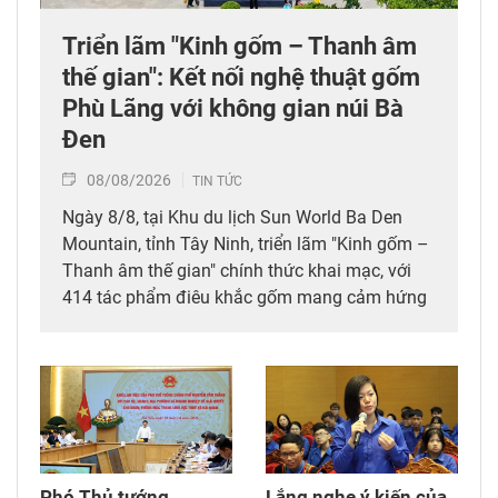
Triển lãm "Kinh gốm – Thanh âm
thế gian": Kết nối nghệ thuật gốm
Phù Lãng với không gian núi Bà
Đen
08/08/2026
TIN TỨC
Ngày 8/8, tại Khu du lịch Sun World Ba Den
Mountain, tỉnh Tây Ninh, triển lãm "Kinh gốm –
Thanh âm thế gian" chính thức khai mạc, với
414 tác phẩm điêu khắc gốm mang cảm hứng
Phật giáo của nghệ sỹ Nguyễn Tuấn (Tuấn
Gốm). Tham dự triển lãm có lãnh đạo tỉnh Tây
Ninh, các nghệ nhân làng nghề Phù Lãng (tỉnh
Bắc Ninh) và đông đảo du khách trong, ngoài
nước.
Phó Thủ tướng
Lắng nghe ý kiến của