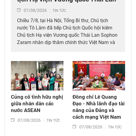
07/08/2026
TIN TỨC
Chiều 7/8, tại Hà Nội, Tổng Bí thư, Chủ tịch
nước Tô Lâm đã tiếp Chủ tịch Quốc hội kiêm
Chủ tịch Hạ viện Vương quốc Thái Lan Sophon
Zaram nhân dịp thăm chính thức Việt Nam và
tham dự các hoạt động kỷ niệm 50 năm thiết
lập quan hệ ngoại giao Việt Nam – Thái Lan
(6/8/1976 – 6/8/2026).
Củng cố tình hữu nghị
Đồng chí Lê Quang
giữa nhân dân các
Đạo - Nhà lãnh đạo tài
nước ASEAN
năng của Đảng và
cách mạng Việt Nam​
07/08/2026
TIN TỨC
07/08/2026
TIN TỨC