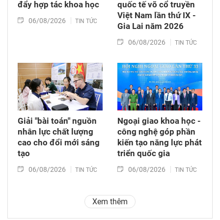
đẩy hợp tác khoa học
quốc tế võ cổ truyền
Việt Nam lần thứ IX -
06/08/2026
TIN TỨC
Gia Lai năm 2026
06/08/2026
TIN TỨC
Giải "bài toán" nguồn
Ngoại giao khoa học -
nhân lực chất lượng
công nghệ góp phần
cao cho đổi mới sáng
kiến tạo năng lực phát
tạo
triển quốc gia
06/08/2026
06/08/2026
TIN TỨC
TIN TỨC
Xem thêm