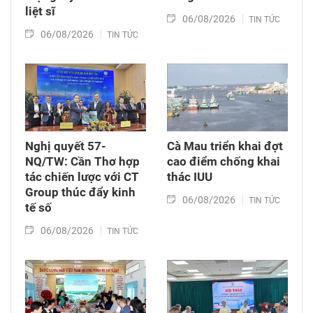
liệt sĩ
06/08/2026
TIN TỨC
06/08/2026
TIN TỨC
Nghị quyết 57-
Cà Mau triển khai đợt
NQ/TW: Cần Thơ hợp
cao điểm chống khai
tác chiến lược với CT
thác IUU
Group thúc đẩy kinh
06/08/2026
TIN TỨC
tế số
06/08/2026
TIN TỨC