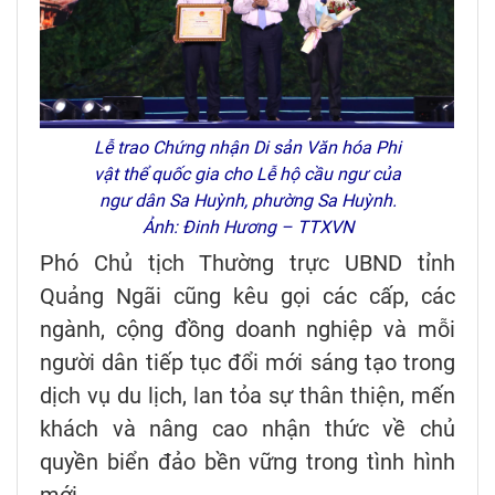
Lễ trao Chứng nhận Di sản Văn hóa Phi
vật thể quốc gia cho Lễ hộ cầu ngư của
ngư dân Sa Huỳnh, phường Sa Huỳnh.
Ảnh: Đinh Hương – TTXVN
Phó Chủ tịch Thường trực UBND tỉnh
Quảng Ngãi cũng kêu gọi các cấp, các
ngành, cộng đồng doanh nghiệp và mỗi
người dân tiếp tục đổi mới sáng tạo trong
dịch vụ du lịch, lan tỏa sự thân thiện, mến
khách và nâng cao nhận thức về chủ
quyền biển đảo bền vững trong tình hình
mới.