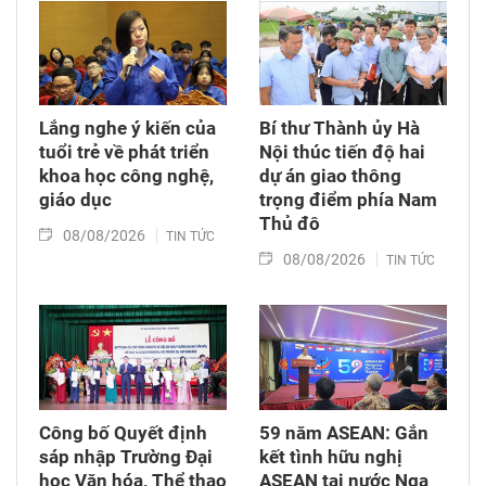
Lắng nghe ý kiến của
Bí thư Thành ủy Hà
tuổi trẻ về phát triển
Nội thúc tiến độ hai
khoa học công nghệ,
dự án giao thông
giáo dục
trọng điểm phía Nam
Thủ đô
08/08/2026
TIN TỨC
08/08/2026
TIN TỨC
Công bố Quyết định
59 năm ASEAN: Gắn
sáp nhập Trường Đại
kết tình hữu nghị
học Văn hóa, Thể thao
ASEAN tại nước Nga