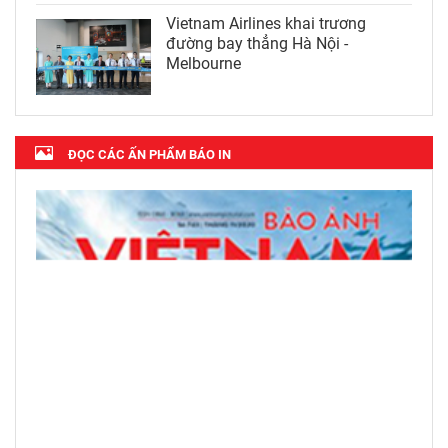
Vietnam Airlines khai trương
đường bay thẳng Hà Nội -
Melbourne
ĐỌC CÁC ẤN PHẨM BÁO IN