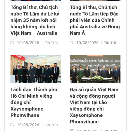
Tổng Bí thư, Chủ tịch
Tổng Bí thư, Chủ tịch
nước Tô Lâm dự Lễ kỷ
nước Tô Lâm tiếp Đặc
niệm 35 năm kết nối
phái viên của Chính
hàng không, du lịch
phủ Australia về Đông
Việt Nam – Australia
Nam Á
10/08/2026
10/08/2026
TIN TỨC
TIN TỨC
Lãnh đạo Thành phố
Đại sứ quán Việt Nam
Hồ Chí Minh viếng
và cộng đồng người
đồng chí
Việt Nam tại Lào
Xaysomphone
viếng đồng chí
Phomvihane
Xaysomphone
Phomvihane
10/08/2026
TIN TỨC