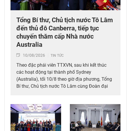
Tổng Bí thư, Chủ tịch nước Tô Lâm
đến thủ đô Canberra, tiếp tục
chuyến thăm cấp Nhà nước
Australia
10/08/2026
TIN TỨC
Theo đặc phái viên TTXVN, sau khi kết thúc
các hoạt động tại thành phố Sydney
(Australia), tối 10/8 theo giờ địa phương, Tổng
Bí thư, Chủ tịch nước Tô Lâm cùng Đoàn đại
biểu cấp cao Việt Nam đã đến thủ đô Canberra,
tiếp tục chuyến thăm cấp Nhà nước Australia
từ ngày 9-12/8, theo lời mời của Toàn quyền
Australia Sam Mostyn.