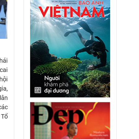
hái
cai
hội
ia,
dân
các
 Tổ