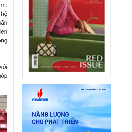
am:
 hệ
uấn
iên
ọng
với
góp