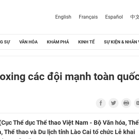
English
Français
Español
中
G SỰ
VĂN HÓA
KHÁM PHÁ
KINH TẾ
SỰ KIỆN & NHÂN 
boxing các đội mạnh toàn quố
(Cục Thể dục Thể thao Việt Nam - Bộ Văn hóa, Thể
, Thể thao và Du lịch tỉnh Lào Cai tổ chức Lễ khai