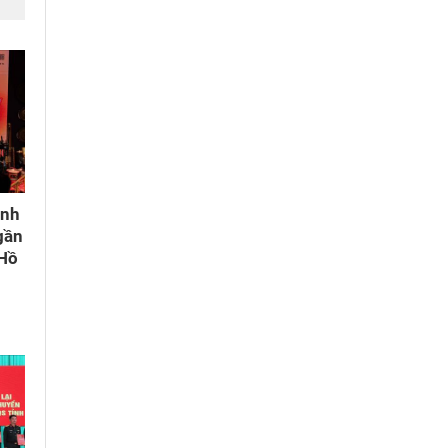
ành
gần
 Hồ