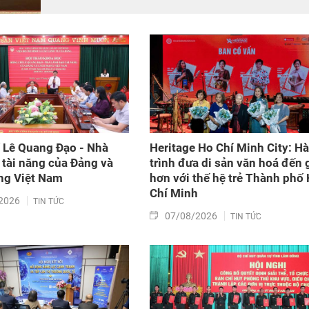
niệm 50 năm thiết lập quan hệ ngoại giao Việt Nam
– Thái Lan (6/8/1976 – 6/8/2026).
 Lê Quang Đạo - Nhà
Heritage Ho Chí Minh City: H
 tài năng của Đảng và
trình đưa di sản văn hoá đến 
g Việt Nam​
hơn với thế hệ trẻ Thành phố
Chí Minh
2026
TIN TỨC
07/08/2026
TIN TỨC