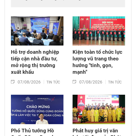
các anh hùng liệt sĩ; thăm, động viên lực lượng
đang làm nhiệm vụ tìm kiếm, quy tập hài cốt
liệt sĩ và xác minh thông tin hài cốt liệt sĩ tại
Công viên Lê Thị Riêng, phường Hòa Hưng,
Thành phố Hồ Chí Minh.
Hỗ trợ doanh nghiệp
Kiện toàn tổ chức lực
tiếp cận nhà đầu tư,
lượng vũ trang theo
mở rộng thị trường
hướng "tinh, gọn,
xuất khẩu
mạnh"
07/08/2026
07/08/2026
TIN TỨC
TIN TỨC
Phó Thủ tướng Hồ
Phát huy giá trị văn