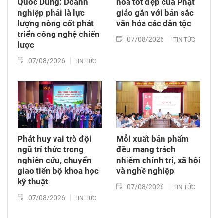
Quốc Dũng: Doanh
hóa tốt đẹp của Phật
nghiệp phải là lực
giáo gắn với bản sắc
lượng nòng cốt phát
văn hóa các dân tộc
triển công nghệ chiến
07/08/2026
TIN TỨC
lược
07/08/2026
TIN TỨC
Phát huy vai trò đội
Mỗi xuất bản phẩm
ngũ trí thức trong
đều mang trách
nghiên cứu, chuyển
nhiệm chính trị, xã hội
giao tiến bộ khoa học
và nghề nghiệp
kỹ thuật
07/08/2026
TIN TỨC
07/08/2026
TIN TỨC