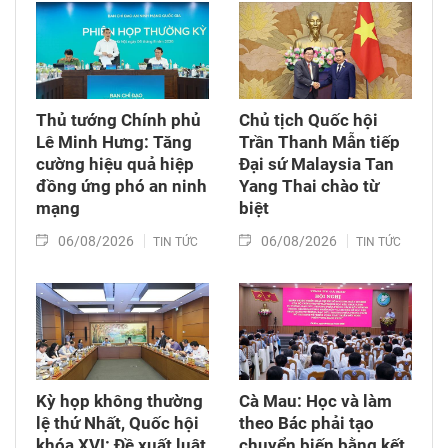
Thủ tướng Chính phủ
Chủ tịch Quốc hội
Lê Minh Hưng: Tăng
Trần Thanh Mẫn tiếp
cường hiệu quả hiệp
Đại sứ Malaysia Tan
đồng ứng phó an ninh
Yang Thai chào từ
mạng
biệt
06/08/2026
06/08/2026
TIN TỨC
TIN TỨC
Kỳ họp không thường
Cà Mau: Học và làm
lệ thứ Nhất, Quốc hội
theo Bác phải tạo
khóa XVI: Đề xuất luật
chuyển biến bằng kết