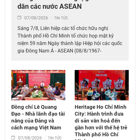
dân các nước ASEAN
07/08/2026
TIN TỨC
Sáng 7/8, Liên hiệp các tổ chức hữu nghị
Thành phố Hồ Chí Minh tổ chức họp mặt kỷ
niệm 59 năm Ngày thành lập Hiệp hội các quốc
gia Đông Nam Á - ASEAN (08/8/1967-
08/8/2026), thể hiện tình hữu nghị, đoàn kết
giữa nhân dân các nước ASEAN.
Đồng chí Lê Quang
Heritage Ho Chí Minh
Đạo - Nhà lãnh đạo tài
City: Hành trình đưa
năng của Đảng và
di sản văn hoá đến
cách mạng Việt Nam​
gần hơn với thế hệ trẻ
Thành phố Hồ Chí
07/08/2026
TIN TỨC