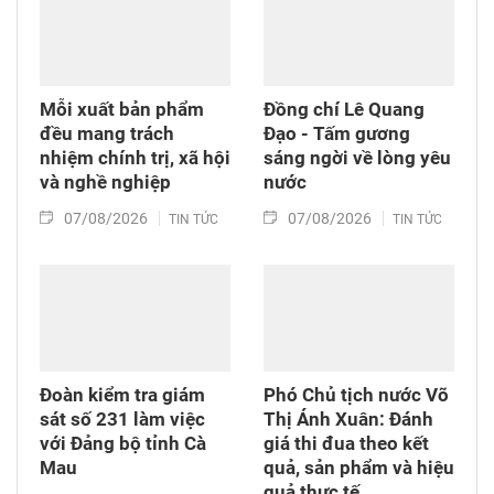
Mỗi xuất bản phẩm
Đồng chí Lê Quang
đều mang trách
Đạo - Tấm gương
nhiệm chính trị, xã hội
sáng ngời về lòng yêu
và nghề nghiệp
nước
07/08/2026
07/08/2026
TIN TỨC
TIN TỨC
Đoàn kiểm tra giám
Phó Chủ tịch nước Võ
sát số 231 làm việc
Thị Ánh Xuân: Đánh
với Đảng bộ tỉnh Cà
giá thi đua theo kết
Mau
quả, sản phẩm và hiệu
quả thực tế