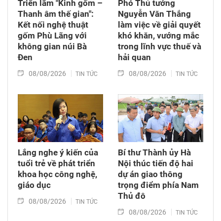
Triển lãm "Kinh gốm –
Phó Thủ tướng
Thanh âm thế gian":
Nguyễn Văn Thắng
Kết nối nghệ thuật
làm việc về giải quyết
gốm Phù Lãng với
khó khăn, vướng mắc
không gian núi Bà
trong lĩnh vực thuế và
Đen
hải quan
08/08/2026
08/08/2026
TIN TỨC
TIN TỨC
Lắng nghe ý kiến của
Bí thư Thành ủy Hà
tuổi trẻ về phát triển
Nội thúc tiến độ hai
khoa học công nghệ,
dự án giao thông
giáo dục
trọng điểm phía Nam
Thủ đô
08/08/2026
TIN TỨC
08/08/2026
TIN TỨC