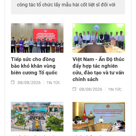
công tác tổ chức lấy mẫu hài cốt liệt sĩ đối với
mộ chưa xác định được thông tin tại Nghĩa
trang Liệt sĩ Bình Thuận (xã Hồng Sơn), đồng
thời tặng quà cho cán bộ, chiến sĩ tham gia
công tác lấy mẫu tại đây.
Tiếp sức cho đồng
Việt Nam - Ấn Độ thúc
bào khó khăn vùng
đẩy hợp tác nghiên
biên cương Tổ quốc
cứu, đào tạo và tư vấn
chính sách
08/08/2026
TIN TỨC
08/08/2026
TIN TỨC