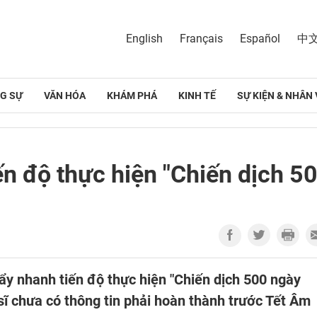
English
Français
Español
中
G SỰ
VĂN HÓA
KHÁM PHÁ
KINH TẾ
SỰ KIỆN & NHÂN 
n độ thực hiện "Chiến dịch 5
y nhanh tiến độ thực hiện "Chiến dịch 500 ngày
 sĩ chưa có thông tin phải hoàn thành trước Tết Âm