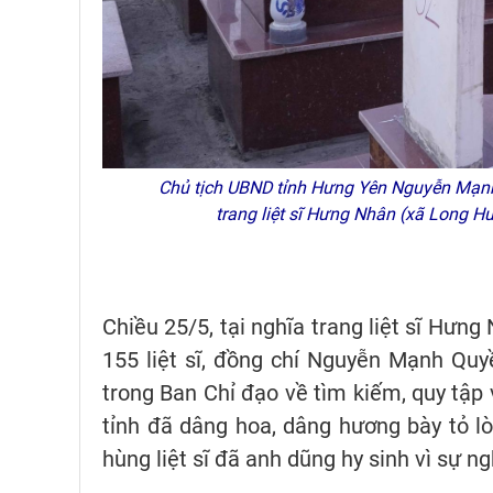
Chủ tịch UBND tỉnh Hưng Yên Nguyễn Mạnh Q
trang liệt sĩ Hưng Nhân (xã Long 
Chiều 25/5, tại nghĩa trang liệt sĩ Hưn
155 liệt sĩ, đồng chí Nguyễn Mạnh Qu
trong Ban Chỉ đạo về tìm kiếm, quy tập v
tỉnh đã dâng hoa, dâng hương bày tỏ lò
hùng liệt sĩ đã anh dũng hy sinh vì sự n