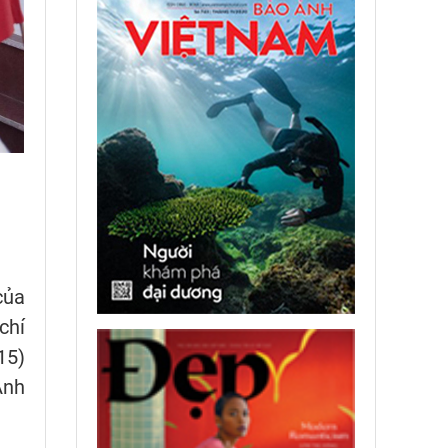
của
chí
515)
Anh