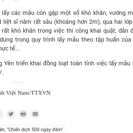
ai lấy các mẫu còn gặp một số khó khăn, vướng m
ốt liệt sĩ nằm rất sâu (khoảng hơn 2m), qua hai lớp
ất khó khăn trong việc thi công khai quật, dẫn 
i dung trong quy trình lấy mẫu theo tập huấn của
ực tế...
 Yên triển khai đồng loạt toàn tỉnh việc lấy mẫu 
/.
nh Việt Nam/TTXVN
n, "Chiến dịch 500 ngày đêm"