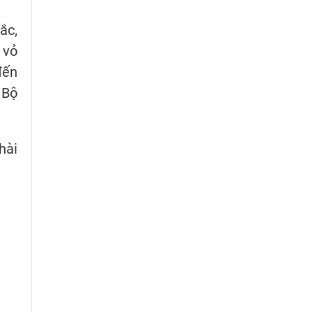
ắc,
 vỏ
đến
 Bộ
hài