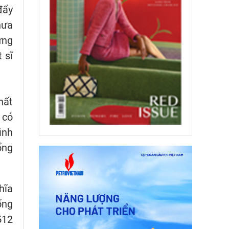
đẩy
hưa
ưng
 sĩ
hất
 có
ình
ổng
hĩa
ổng
512