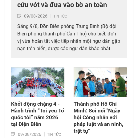
cứu vớt và đưa vào bờ an toàn
09/08/2026
TIN TỨC
Sáng 9/8, Đồn Biên phòng Trung Bình (Bộ đội
Biên phòng thành phố Cần Thơ) cho biết, đơn
vị vừa hoàn tất việc tiếp nhận một ngư dân gặp
nạn trên biển, được các ngư dân khác phát
hiện, cứu vớt và đưa vào bờ an toàn.
Khởi động chặng 4 -
Thành phố Hồ Chí
Hành trình “Tôi yêu Tổ
Minh: Sôi nổi "Ngày
quốc tôi” năm 2026
hội Công nhân với
tại Điện Biên
pháp luật và an ninh,
trật tự"
09/08/2026
TIN TỨC