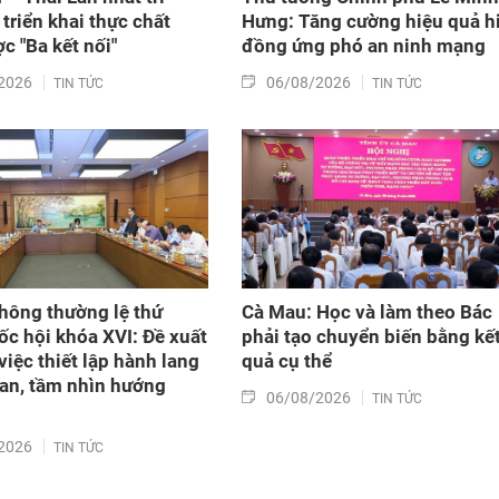
triển khai thực chất
Hưng: Tăng cường hiệu quả h
c "Ba kết nối"
đồng ứng phó an ninh mạng
2026
06/08/2026
TIN TỨC
TIN TỨC
hông thường lệ thứ
Cà Mau: Học và làm theo Bác
ốc hội khóa XVI: Đề xuất
phải tạo chuyển biến bằng kế
việc thiết lập hành lang
quả cụ thể
an, tầm nhìn hướng
06/08/2026
TIN TỨC
2026
TIN TỨC