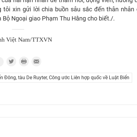
h của hai nạn nhân để thăm hỏi, động viên, hướng 
 tôi xin gửi lời chia buồn sâu sắc đến thân nhân 
n Bộ Ngoại giao Phạm Thu Hằng cho biết./.
nh Việt Nam/TTXVN
n Đông, tàu De Ruyter, Công ước Liên hợp quốc về Luật Biển