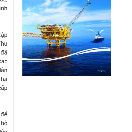
ình
tập
Thu
 đã
xác
dân
tại
cấp
 để
 hộ