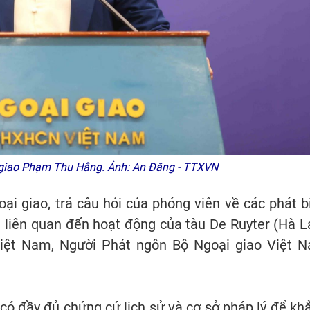
giao Phạm Thu Hằng. Ảnh: An Đăng - TTXVN
ại giao, trả câu hỏi của phóng viên về các phát b
 liên quan đến hoạt động của tàu De Ruyter (Hà L
iệt Nam, Người Phát ngôn Bộ Ngoại giao Việt 
có đầy đủ chứng cứ lịch sử và cơ sở pháp lý để kh