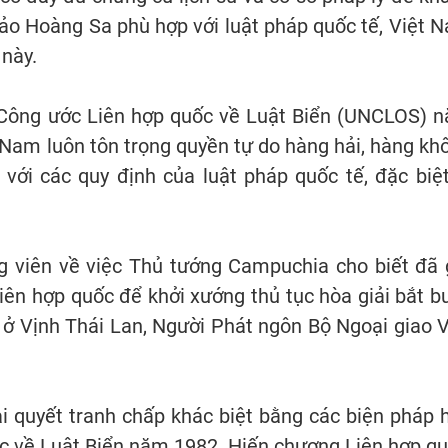
ảo Hoàng Sa phù hợp với luật pháp quốc tế, Việt 
 này.
a Công ước Liên hợp quốc về Luật Biển (UNCLOS) 
 Nam luôn tôn trọng quyền tự do hàng hải, hàng kh
với các quy định của luật pháp quốc tế, đặc biệt
 viên về việc Thủ tướng Campuchia cho biết đã g
ên hợp quốc để khởi xướng thủ tục hòa giải bắt b
́c ở Vịnh Thái Lan, Người Phát ngôn Bộ Ngoại giao V
i quyết tranh chấp khác biệt bằng các biện pháp 
c về Luật Biển năm 1982, Hiến chương Liên hợp qu