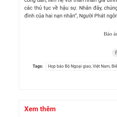
công dân, liên hệ với thân nhân gia đìn
các thủ tục về hậu sự. Nhân đây, chúng
đình của hai nạn nhân”, Người Phát ngô
Báo ả
Tags:
Họp báo Bộ Ngoại giao, Việt Nam, Biể
Xem thêm