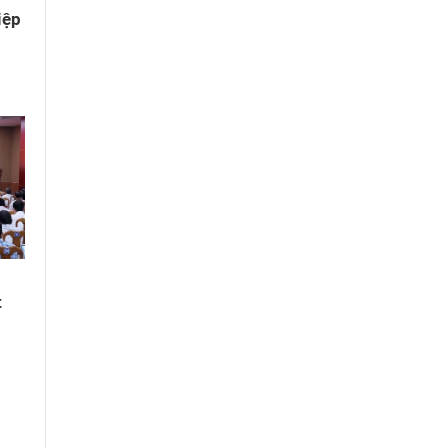
iệp
t