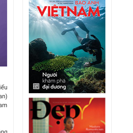
iểu
an)
Nam
ẳng