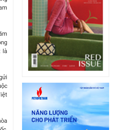
Nam
năm
ông
 là
ửi
uộc
iệt
hòa
ốc,