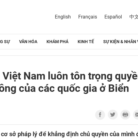
English
Français
Español
中
G SỰ
VĂN HÓA
KHÁM PHÁ
KINH TẾ
SỰ KIỆN & NHÂN 
 Việt Nam luôn tôn trọng quy
hông của các quốc gia ở Biển
 cơ sở pháp lý để khẳng định chủ quyền của mình 