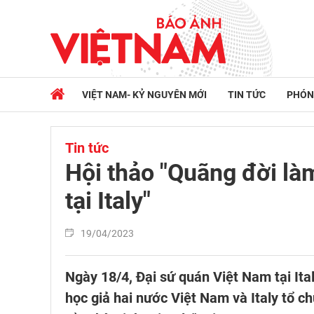
VIỆT NAM- KỶ NGUYÊN MỚI
TIN TỨC
PHÓN
Tin tức
Hội thảo "Quãng đời là
tại Italy"
19/04/2023
Ngày 18/4, Đại sứ quán Việt Nam tại Ital
học giả hai nước Việt Nam và Italy tổ c