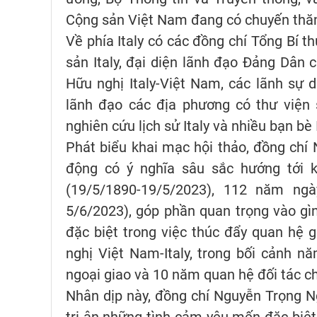
Cộng sản Việt Nam đang có chuyến thăm 
Về phía Italy có các đồng chí Tổng Bí t
sản Italy, đại diện lãnh đạo Đảng Dân c
Hữu nghị Italy-Việt Nam, các lãnh sự 
lãnh đạo các địa phương có thư viện 
nghiên cứu lịch sử Italy và nhiều bạn bè
Phát biểu khai mạc hội thảo, đồng chí
động có ý nghĩa sâu sắc hướng tới 
(19/5/1890-19/5/2023), 112 năm ng
5/6/2023), góp phần quan trọng vào gìn 
đặc biệt trong việc thúc đẩy quan hệ 
nghị Việt Nam-Italy, trong bối cảnh 
ngoại giao và 10 năm quan hệ đối tác c
Nhân dịp này, đồng chí Nguyễn Trọng 
tri ân những tình cảm yêu mến đặc biệt 