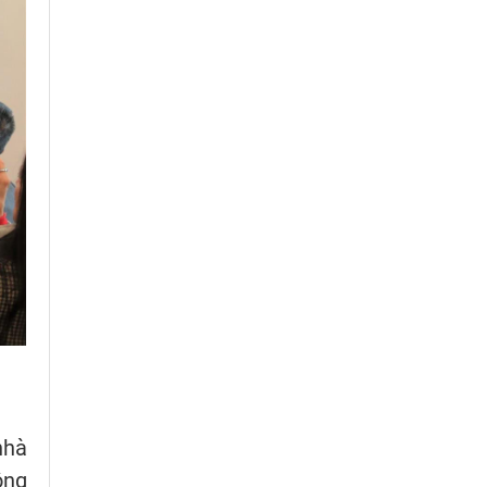
nhà
ộng