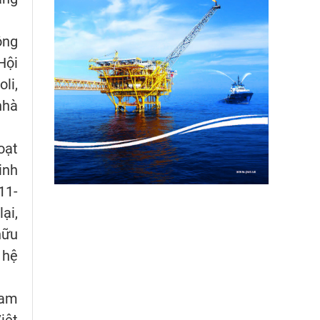
ộng
Hội
li,
nhà
oạt
inh
11-
ại,
hữu
 hệ
Nam
iệt