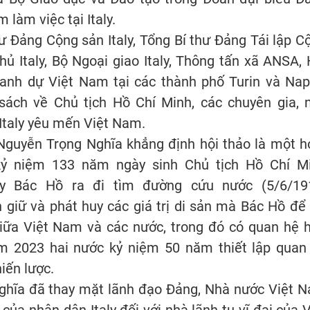
làm việc tại Italy.
hư Đảng Cộng sản Italy, Tổng Bí thư Đảng Tái lập C
hủ Italy, Bộ Ngoại giao Italy, Thông tấn xã ANSA, 
danh dự Việt Nam tại các thành phố Turin và Napo
sách về Chủ tịch Hồ Chí Minh, các chuyên gia, 
 Italy yêu mến Việt Nam.
 Nguyễn Trọng Nghĩa khẳng định hội thảo là một h
kỷ niệm 133 năm ngày sinh Chủ tịch Hồ Chí M
ày Bác Hồ ra đi tìm đường cứu nước (5/6/19
giữ và phát huy các giá trị di sản mà Bác Hồ để l
giữa Việt Nam và các nước, trong đó có quan hệ 
năm 2023 hai nước kỷ niệm 50 năm thiết lập quan
hiến lược.
Nghĩa đã thay mặt lãnh đạo Đảng, Nhà nước Việt 
của nhân dân Italy đối với nhà lãnh tụ vĩ đại của V