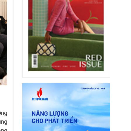
ơng
ung
ảng