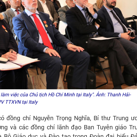
àm việc của Chủ tịch Hồ Chí Minh tại Italy". Ảnh: Thanh Hải-
V TTXVN tại Italy
ó đồng chí Nguyễn Trọng Nghĩa, Bí thư Trung ư
ng và các đồng chí lãnh đạo Ban Tuyên giáo Tr
và Bộ Giáo dục và Đào tạo trong Đoàn đại biểu Đ