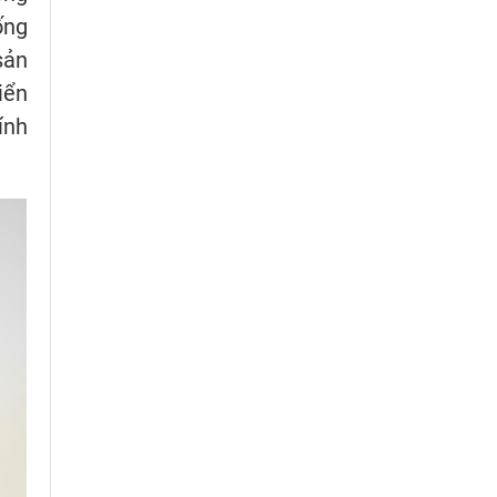
ống
sản
iển
ính