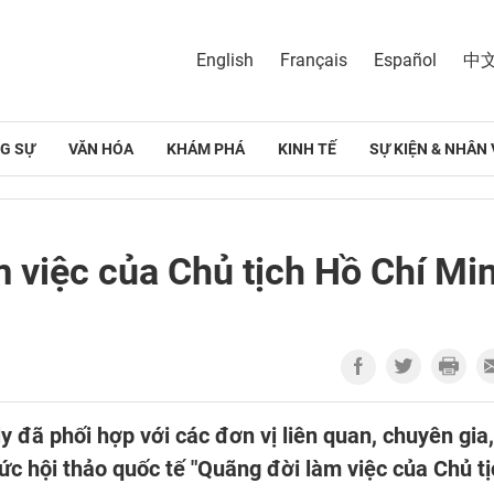
English
Français
Español
中
G SỰ
VĂN HÓA
KHÁM PHÁ
KINH TẾ
SỰ KIỆN & NHÂN 
m việc của Chủ tịch Hồ Chí Mi
y đã phối hợp với các đơn vị liên quan, chuyên gia,
hức hội thảo quốc tế "Quãng đời làm việc của Chủ t