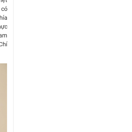
 có
hía
hực
Nam
Chí