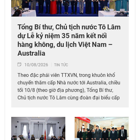
Tổng Bí thư, Chủ tịch nước Tô Lâm
dự Lễ kỷ niệm 35 năm kết nối
hàng không, du lịch Việt Nam –
Australia
10/08/2026
TIN TỨC
Theo đặc phái viên TTXVN, trong khuôn khổ
chuyến thăm cấp Nhà nước tới Australia, chiều
tối 10/8 (theo giờ địa phương), Tổng Bí thư,
Chủ tịch nước Tô Lâm cùng đoàn đại biểu cấp
cao Việt Nam đã dự Lễ kỷ niệm 35 năm kết nối
hàng không, du lịch Việt Nam – Australia của
Tổng Công ty hàng không Việt Nam (Vietnam
Airlines).