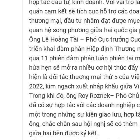
hợp tác đầu tư, kinh doanh. Với vai trò l
quán cam kết sẽ tích cực hỗ trợ các doa
thương mại, đầu tư nhằm đạt được mục 
quan hệ song phương giữa hai quốc gia 
Ông Lê Hoàng Tài – Phó Cục trưởng Cục 
triển khai đàm phán Hiệp định Thương m
qua 11 phiên đàm phán luân phiên tại mỗ
hứa hẹn sẽ mở ra nhiều cơ hội thúc đẩy
hiện là đối tác thương mại thứ 5 của Vi
2022, kim ngạch xuất nhập khẩu giữa Vi
Trong khi đó, ông Roy Roznek– Phó Chủ t
đã có sự hợp tác với các doanh nghiệp c
một trong những sự kiện giao lưu, hợp t
ông, chắc chắn sau hội nghị sẽ có thêm
giữa hai bên được ký kết.