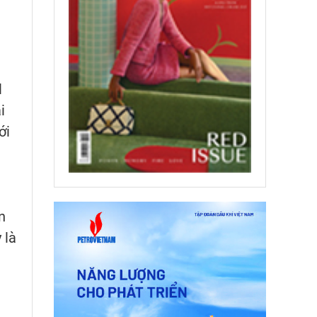
l
i
ới
n
 là