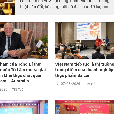
cáo thẩm tra về 3 nội dung: Luật Phát triển đô thị;
Luật sửa đổi, bổ sung một số điều của 10 luật có
liên quan đến thủ tục hành chính, điều kiện kinh
doanh trong lĩnh vực nông nghiệp và môi trường;
Luật sửa đổi, bổ sung một số điều của Luật Tần số
vô tuyến điện, Luật Viễn thông, Luật Giao dịch điện
tử và Luật Chuyển giao công nghệ. Sau đó, Quốc hộ
thảo luận ở tổ về 3 dự án Luật trên.
hăm của Tổng Bí thư,
Việt Nam tiếp tục là thị trườn
 nước Tô Lâm mở ra giai
trọng điểm của doanh nghiệp
ển khai thực chất quan
thực phẩm Ba Lan
Nam – Australia
07/08/2026
TIN TỨC
2026
TIN TỨC