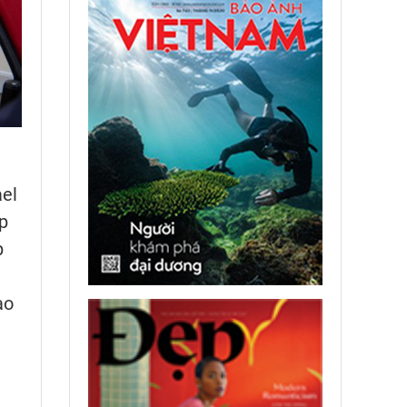
ael
p
p
ạo
h