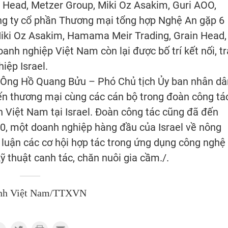
n Head, Metzer Group, Miki Oz Asakim, Guri AOO,
công ty cổ phần Thương mại tổng hợp Nghệ An gặp 6
Miki Oz Asakim, Hamama Meir Trading, Grain Head,
nh nghiệp Việt Nam còn lại được bố trí kết nối, t
iệp Israel.
, Ông Hồ Quang Bửu – Phó Chủ tịch Ủy ban nhân dâ
ến thương mại cùng các cán bộ trong đoàn công tá
n Việt Nam tại Israel. Đoàn công tác cũng đã đến
00, một doanh nghiệp hàng đầu của Israel về nông
 luận các cơ hội hợp tác trong ứng dụng công nghệ
kỹ thuật canh tác, chăn nuôi gia cầm./.
nh Việt Nam/TTXVN