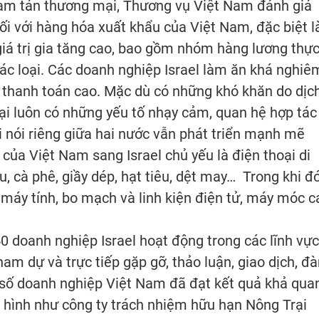
ham tán thương mại, Thương vụ Việt Nam đánh giá
đối với hàng hóa xuất khẩu của Việt Nam, đặc biệt l
á trị gia tăng cao, bao gồm nhóm hàng lương thực
ác loại. Các doanh nghiệp Israel làm ăn khá nghiê
g thanh toán cao. Mặc dù có những khó khăn do dịc
 tại luôn có những yếu tố nhạy cảm, quan hệ hợp tác
i nói riêng giữa hai nước vẫn phát triển mạnh mẽ
 của Việt Nam sang Israel chủ yếu là điện thoại di
u, cà phê, giầy dép, hạt tiêu, dệt may… Trong khi đó
 máy tính, bo mạch và linh kiện điện tử, máy móc c
50 doanh nghiệp Israel hoạt động trong các lĩnh vực
am dự và trực tiếp gặp gỡ, thảo luận, giao dịch, đ
 số doanh nghiệp Việt Nam đã đạt kết quả khả qua
n hình như công ty trách nhiệm hữu hạn Nông Trại