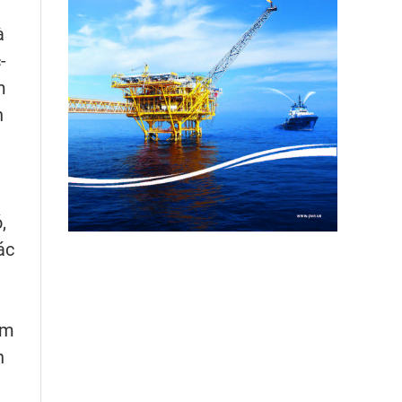
à
-
m
h
,
ác
àm
n