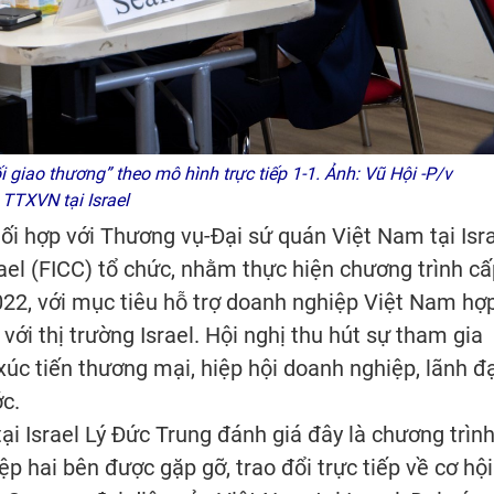
 giao thương” theo mô hình trực tiếp 1-1. Ảnh: Vũ Hội -P/v
TTXVN tại Israel
ối hợp với Thương vụ-Đại sứ quán Việt Nam tại Isr
el (FICC) tổ chức, nhằm thực hiện chương trình cấ
22, với mục tiêu hỗ trợ doanh nghiệp Việt Nam hợ
ới thị trường Israel. Hội nghị thu hút sự tham gia
 xúc tiến thương mại, hiệp hội doanh nghiệp, lãnh đ
ớc.
tại Israel Lý Đức Trung đánh giá đây là chương trìn
ệp hai bên được gặp gỡ, trao đổi trực tiếp về cơ hội