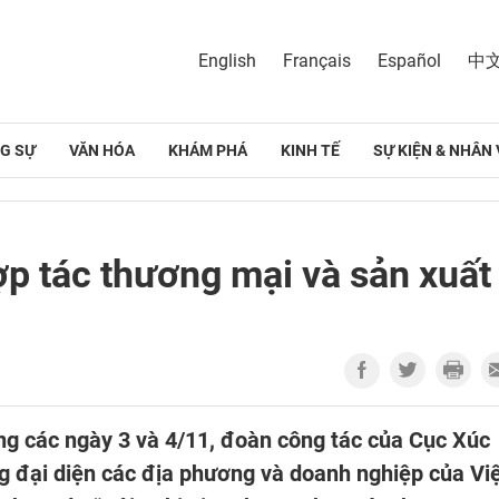
English
Français
Español
中
G SỰ
VĂN HÓA
KHÁM PHÁ
KINH TẾ
SỰ KIỆN & NHÂN 
ợp tác thương mại và sản xuất
ong các ngày 3 và 4/11, đoàn công tác của Cục Xúc
 đại diện các địa phương và doanh nghiệp của Vi